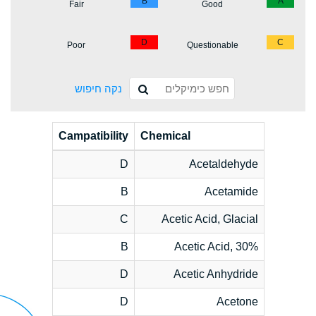
B
A
Fair
Good
D
C
Poor
Questionable
נקה חיפוש
Campatibility
Chemical
D
Acetaldehyde
B
Acetamide
C
Acetic Acid, Glacial
B
Acetic Acid, 30%
D
Acetic Anhydride
D
Acetone