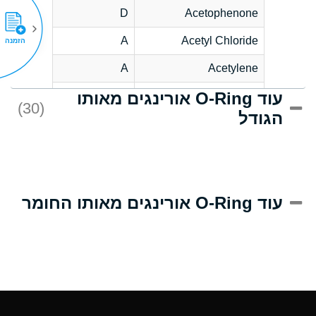
D
Acetophenone
A
Acetyl Chloride
הזמנה
A
Acetylene
עוד O-Ring אורינגים מאותו
C
Acrlylonitrile
(30)
הגודל
A
Adipic Acid
B
Alkazene
(Dibromoethylbenzene)
D
Alum-NH3-Cr-K
עוד O-Ring אורינגים מאותו החומר
(Aqueous)
D
Aluminum Acetate
(Aqueous)
A
Aluminum Chloride
(Aqueous)