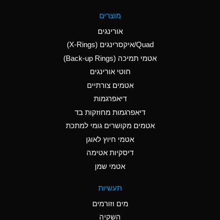
A
Aluminum Fluoride
מוצרים
(Aqueous)
אורינגים
A
Aluminum Nitrate
Quad/איקסרינגים (X-Rings)
(Aqueous)
אטמי תמיכה (Back-up Rings)
A
Aluminum Phosphate
חוטי אורינגים
(Aqueous)
אטמים צורתיים
A
Aluminum Sulfate
דיאפרגמות
(Aqueous)
דיאפרגמות מחוזקות בד
D
Ammonia Anhydrous
אטמים מקושרים גומי למתכת
אטמי חיוץ לאוגן
D
Ammonia Gas (cold)
דיסקיות אטימה
D
Ammonia Gas (hot)
אטמי שמן
A
Ammonium Carbonate
תעשיות
(Aqueous)
מים וזורמים
A
Ammonium Chloride
השקיה