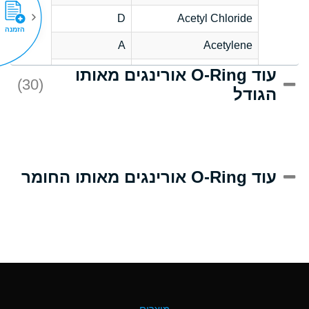
D
Acetyl Chloride
הזמנה
A
Acetylene
עוד O-Ring אורינגים מאותו
D
Acrlylonitrile
(30)
הגודל
A
Adipic Acid
D
Alkazene
(Dibromoethylbenzene)
A
Alum-NH3-Cr-K
עוד O-Ring אורינגים מאותו החומר
(Aqueous)
B
Aluminum Acetate
(Aqueous)
A
Aluminum Chloride
(Aqueous)
A
Aluminum Fluoride