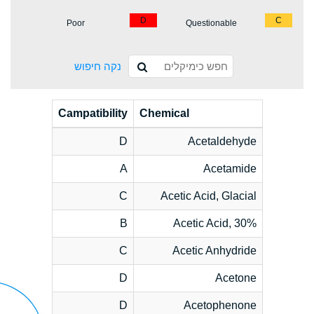
D
C
Poor
Questionable
נקה חיפוש
Campatibility
Chemical
D
Acetaldehyde
A
Acetamide
C
Acetic Acid, Glacial
B
Acetic Acid, 30%
C
Acetic Anhydride
D
Acetone
D
Acetophenone