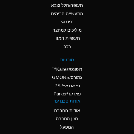
D
Ammonium Hydroxide
תעופה/חלל וצבא
(conc.)
התעשייה הכימית
נפט וגז
A
Ammonium Nitrate
(Aqueous)
מוליכים למחצה
תעשיית המזון
A
Ammonium Nitrite
רכב
(Aqueous)
D
Ammonium Persulfate
סוכניות
(Aqueous)
דופונט/Kalrez™
A
Ammonium Phosphate
גמורס/GMORS
(Aqueous)
פי.אס.איי/PSI
פארקר/Parker
A
Ammonium Sulfate
אודות טכנו עד
(Aqueous)
אודות החברה
D
Amyl Acetate (Banana
חזון החברה
Oil)
המפעל
B
Amyl Alcohol