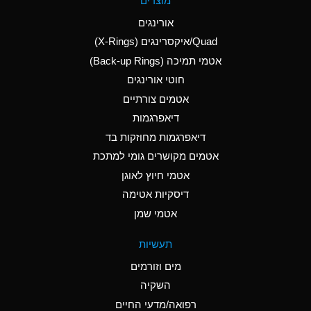
מוצרים
(Aqueous)
אורינגים
A
Aluminum Nitrate
Quad/איקסרינגים (X-Rings)
(Aqueous)
אטמי תמיכה (Back-up Rings)
A
Aluminum Phosphate
חוטי אורינגים
(Aqueous)
אטמים צורתיים
A
Aluminum Sulfate
דיאפרגמות
(Aqueous)
דיאפרגמות מחוזקות בד
B
Ammonia Anhydrous
אטמים מקושרים גומי למתכת
אטמי חיוץ לאוגן
A
Ammonia Gas (cold)
דיסקיות אטימה
D
Ammonia Gas (hot)
אטמי שמן
D
Ammonium Carbonate
תעשיות
(Aqueous)
מים וזורמים
A
Ammonium Chloride
השקיה
(Aqueous)
רפואה/מדעי החיים