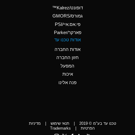
(Aqueous)
דופונט/Kalrez™
A
Ammonium Phosphate
גמורס/GMORS
(Aqueous)
פי.אס.איי/PSI
פארקר/Parker
*
Ammonium Sulfate
אודות טכנו עד
(Aqueous)
אודות החברה
D
Amyl Acetate (Banana
חזון החברה
Oil)
המפעל
D
Amyl Alcohol
איכות
*
Amyl Borate
פנה אלינו
D
Amyl
Chloronapthalene
D
Amyl Napthalene
טכנו עד בע"מ © 2019
|
תנאי שימוש
|
מדיניות
D
Aniline
הפרטיות
|
Trademarks