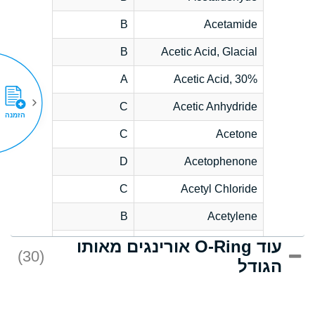
B
Acetamide
B
Acetic Acid, Glacial
A
Acetic Acid, 30%
C
Acetic Anhydride
הזמנה
C
Acetone
D
Acetophenone
C
Acetyl Chloride
B
Acetylene
עוד O-Ring אורינגים מאותו
D
Acrlylonitrile
(30)
הגודל
*
Adipic Acid
D
Alkazene
(Dibromoethylbenzene)