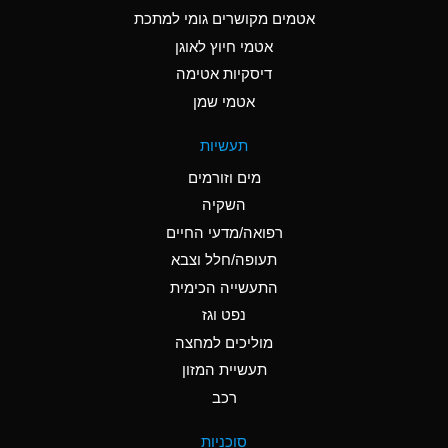
C
Ammonia Anhydrous
אטמים מקושרים גומי למתכת
אטמי חיוץ לאוגן
A
Ammonia Gas (cold)
דיסקיות אטימה
A
Ammonia Gas (hot)
אטמי שמן
*
Ammonium Carbonate
תעשיות
(Aqueous)
מים וזורמים
*
Ammonium Chloride
השקיה
(Aqueous)
רפואה/מדעי החיים
A
Ammonium Hydroxide
תעופה/חלל וצבא
(conc.)
התעשייה הכימית
נפט וגז
*
Ammonium Nitrate
(Aqueous)
מוליכים למחצה
תעשיית המזון
B
Ammonium Nitrite
רכב
(Aqueous)
*
Ammonium Persulfate
סוכניות