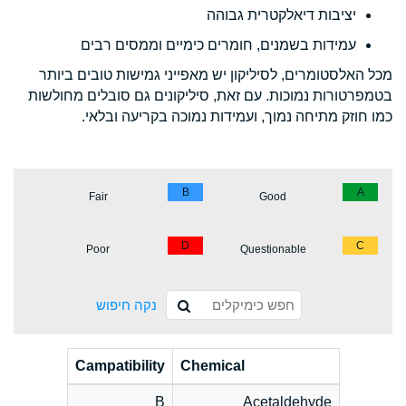
יציבות דיאלקטרית גבוהה
עמידות בשמנים, חומרים כימיים וממסים רבים
מכל האלסטומרים, לסיליקון יש מאפייני גמישות טובים ביותר
בטמפרטורות נמוכות. עם זאת, סיליקונים גם סובלים מחולשות
כמו חוזק מתיחה נמוך, ועמידות נמוכה בקריעה ובלאי.
B
A
Fair
Good
D
C
Poor
Questionable
נקה חיפוש
Campatibility
Chemical
B
Acetaldehyde