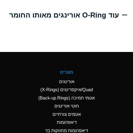
A
Alum-NH3-Cr-K
עוד O-Ring אורינגים מאותו החומר
(Aqueous)
D
Aluminum Acetate
(Aqueous)
B
Aluminum Chloride
(Aqueous)
B
Aluminum Fluoride
מוצרים
(Aqueous)
אורינגים
B
Aluminum Nitrate
Quad/איקסרינגים (X-Rings)
(Aqueous)
אטמי תמיכה (Back-up Rings)
A
Aluminum Phosphate
חוטי אורינגים
(Aqueous)
אטמים צורתיים
A
Aluminum Sulfate
דיאפרגמות
(Aqueous)
דיאפרגמות מחוזקות בד