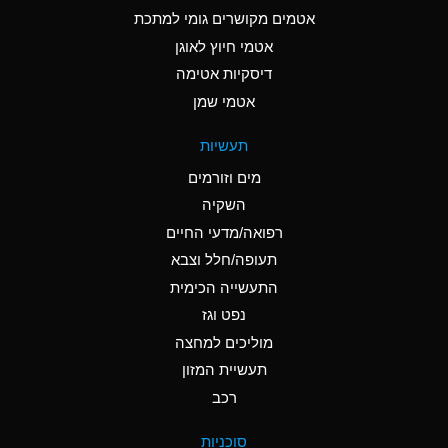
C
Ammonia Anhydrous
אטמים מקושרים גומי למתכת
אטמי חיוץ לאוגן
A
Ammonia Gas (cold)
דיסקיות אטימה
A
Ammonia Gas (hot)
אטמי שמן
*
Ammonium Carbonate
תעשיות
(Aqueous)
מים וזורמים
*
Ammonium Chloride
השקיה
(Aqueous)
רפואה/מדעי החיים
A
Ammonium Hydroxide
תעופה/חלל וצבא
(conc.)
התעשייה הכימית
נפט וגז
*
Ammonium Nitrate
(Aqueous)
מוליכים למחצה
תעשיית המזון
B
Ammonium Nitrite
רכב
(Aqueous)
*
Ammonium Persulfate
סוכניות