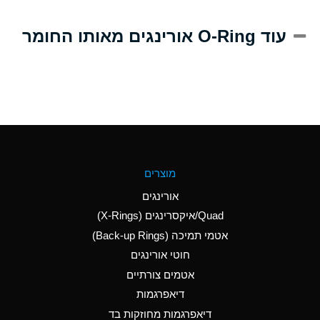
A
Alum-NH3-Cr-K
עוד O-Ring אורינגים מאותו החומר
(Aqueous)
D
Aluminum Acetate
(Aqueous)
B
Aluminum Chloride
(Aqueous)
B
Aluminum Fluoride
מוצרים
(Aqueous)
אורינגים
B
Aluminum Nitrate
Quad/איקסרינגים (X-Rings)
(Aqueous)
אטמי תמיכה (Back-up Rings)
A
Aluminum Phosphate
חוטי אורינגים
(Aqueous)
אטמים צורתיים
A
Aluminum Sulfate
דיאפרגמות
(Aqueous)
דיאפרגמות מחוזקות בד