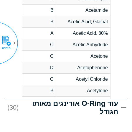
B
Acetamide
B
Acetic Acid, Glacial
A
Acetic Acid, 30%
C
Acetic Anhydride
הזמנה
C
Acetone
D
Acetophenone
C
Acetyl Chloride
B
Acetylene
עוד O-Ring אורינגים מאותו
D
Acrlylonitrile
(30)
הגודל
*
Adipic Acid
D
Alkazene
(Dibromoethylbenzene)