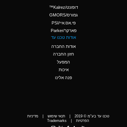
(Aqueous)
דופונט/Kalrez™
A
Ammonium Phosphate
גמורס/GMORS
(Aqueous)
פי.אס.איי/PSI
פארקר/Parker
*
Ammonium Sulfate
אודות טכנו עד
(Aqueous)
אודות החברה
D
Amyl Acetate (Banana
חזון החברה
Oil)
המפעל
D
Amyl Alcohol
איכות
*
Amyl Borate
פנה אלינו
D
Amyl
Chloronapthalene
D
Amyl Napthalene
טכנו עד בע"מ © 2019
|
תנאי שימוש
|
מדיניות
D
Aniline
הפרטיות
|
Trademarks