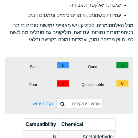
יציבות דיאלקטרית גבוהה
עמידות בשמנים, חומרים כימיים וממסים רבים
מכל האלסטומרים, לסיליקון יש מאפייני גמישות טובים ביותר
בטמפרטורות נמוכות. עם זאת, סיליקונים גם סובלים מחולשות
כמו חוזק מתיחה נמוך, ועמידות נמוכה בקריעה ובלאי.
B
A
Fair
Good
D
C
Poor
Questionable
נקה חיפוש
Campatibility
Chemical
B
Acetaldehyde