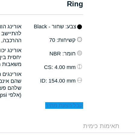
Ring
צבע
: שחור - Black
אורינג הו
להתיישב ב
קשיחות
: 70
ההרכבה, ו
אורינג יכ
חומר
: NBR
יחסית בין
משאבות מס
: 4.00 mm
CS
אורינגים 
: 154.00 mm
ID
שהם אינם 
שלהם פשו
(אלפי psi).
קבל הצעת מחיר
תאימות כימית