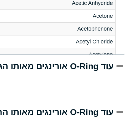
Acetic Anhydride
Acetone
Acetophenone
Acetyl Chloride
Acetylene
עוד O-Ring אורינגים מאותו הגודל
Acrlylonitrile
Adipic Acid
Alkazene (Dibromoethylbenzene)
Alum-NH3-Cr-K (Aqueous)
עוד O-Ring אורינגים מאותו החומר
Aluminum Acetate (Aqueous)
Aluminum Chloride (Aqueous)