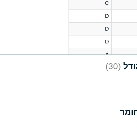
C
D
D
D
A
(30)
D
A
D
A
B
A