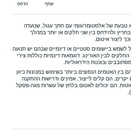
א טבעת של אלסטומר/גומי עם חתך עגול, שנועדה
חריץ ולהידחס בין שני חלקים או יותר במהלך
כך ליצור איטום.
ול לשמש ביישומים סטטיים או דינמיים שבהם יש תנועה
 החלקים לבין האורינג. דוגמאות דינמיות כוללות צירי
תובבים ובוכנות הידראוליות.
הם בין האטמים הנפוצים ביותר בשימוש במכונות כיוון
יקרים, הם קלים לייצור, אמינים ודרישות ההתקנה
טות. הם יכולים לאטום בלחץ של עשרות מגה-פסקל