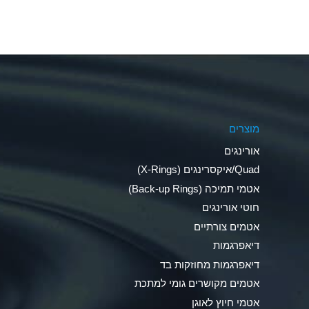
Aluminum Fluoride (Aqueous)
Aluminum Nitrate (Aqueous)
Aluminum Phosphate (Aqueous)
Aluminum Sulfate (Aqueous)
מוצרים
Ammonia Anhydrous
אורינגים
Ammonia Gas (cold)
Quad/איקסרינגים (X-Rings)
אטמי תמיכה (Back-up Rings)
Ammonia Gas (hot)
חוטי אורינגים
Ammonium Carbonate (Aqueous)
אטמים צורתיים
דיאפרגמות
Ammonium Chloride (Aqueous)
דיאפרגמות מחוזקות בד
Ammonium Hydroxide (conc.)
אטמים מקושרים גומי למתכת
אטמי חיוץ לאוגן
Ammonium Nitrate (Aqueous)