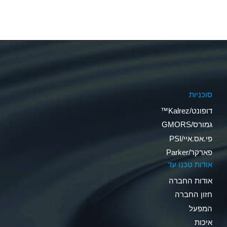
סוכניות
דופונט/Kalrez™
גמורס/GMORS
פי.אס.איי/PSI
פארקר/Parker
אודות טכנו עד
אודות החברה
חזון החברה
המפעל
איכות