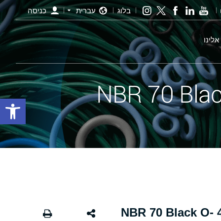
בלוג
עברית
כניסה
אלינו
פתח סרגל
אורינג שחור - 154.00×4.00 NBR 70 Black O-