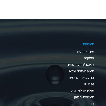
A
A
A
A
תעשיות
B
מים וזורמים
A
השקיה
רפואה/מדעי החיים
D
תעופה/חלל וצבא
D
התעשייה הכימית
נפט וגז
A
מוליכים למחצה
D
תעשיית המזון
רכב
A