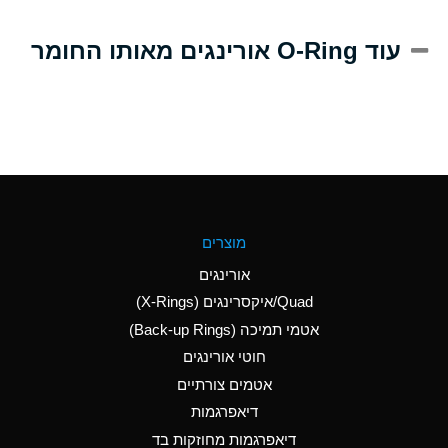
A
Alum-NH3-Cr-K
עוד O-Ring אורינגים מאותו החומר
(Aqueous)
D
Aluminum Acetate
(Aqueous)
B
Aluminum Chloride
(Aqueous)
B
Aluminum Fluoride
מוצרים
(Aqueous)
אורינגים
B
Aluminum Nitrate
Quad/איקסרינגים (X-Rings)
(Aqueous)
אטמי תמיכה (Back-up Rings)
A
Aluminum Phosphate
חוטי אורינגים
(Aqueous)
אטמים צורתיים
A
Aluminum Sulfate
דיאפרגמות
(Aqueous)
דיאפרגמות מחוזקות בד