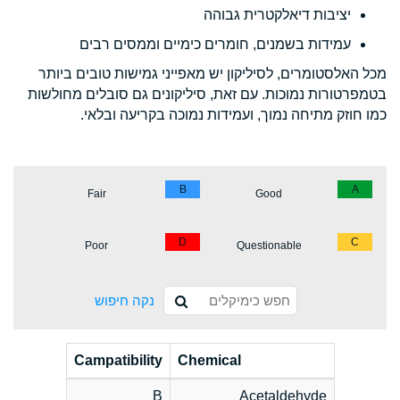
יציבות דיאלקטרית גבוהה
עמידות בשמנים, חומרים כימיים וממסים רבים
מכל האלסטומרים, לסיליקון יש מאפייני גמישות טובים ביותר
בטמפרטורות נמוכות. עם זאת, סיליקונים גם סובלים מחולשות
כמו חוזק מתיחה נמוך, ועמידות נמוכה בקריעה ובלאי.
B
A
Fair
Good
D
C
Poor
Questionable
נקה חיפוש
Campatibility
Chemical
B
Acetaldehyde