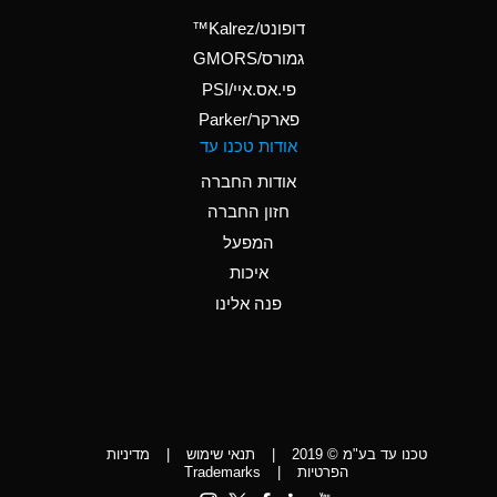
(Aqueous)
דופונט/Kalrez™
A
Ammonium Phosphate
גמורס/GMORS
(Aqueous)
פי.אס.איי/PSI
פארקר/Parker
*
Ammonium Sulfate
אודות טכנו עד
(Aqueous)
אודות החברה
D
Amyl Acetate (Banana
חזון החברה
Oil)
המפעל
D
Amyl Alcohol
איכות
*
Amyl Borate
פנה אלינו
D
Amyl
Chloronapthalene
D
Amyl Napthalene
טכנו עד בע"מ © 2019
|
תנאי שימוש
|
מדיניות
D
Aniline
הפרטיות
|
Trademarks