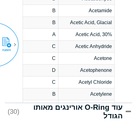
B
Acetamide
B
Acetic Acid, Glacial
A
Acetic Acid, 30%
C
Acetic Anhydride
הזמנה
C
Acetone
D
Acetophenone
C
Acetyl Chloride
B
Acetylene
עוד O-Ring אורינגים מאותו
D
Acrlylonitrile
(30)
הגודל
*
Adipic Acid
D
Alkazene
(Dibromoethylbenzene)