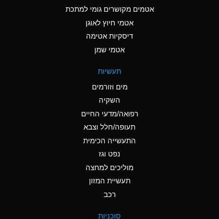
C
Ammonia Anhydrous
אטמים מקושרים גומי למתכת
אטמי חיוץ לאוגן
A
Ammonia Gas (cold)
דיסקיות אטימה
A
Ammonia Gas (hot)
אטמי שמן
*
Ammonium Carbonate
תעשיות
(Aqueous)
מים וזורמים
*
Ammonium Chloride
השקיה
(Aqueous)
רפואה/מדעי החיים
A
Ammonium Hydroxide
תעופה/חלל וצבא
(conc.)
התעשייה הכימית
נפט וגז
*
Ammonium Nitrate
(Aqueous)
מוליכים למחצה
תעשיית המזון
B
Ammonium Nitrite
רכב
(Aqueous)
*
Ammonium Persulfate
סוכניות