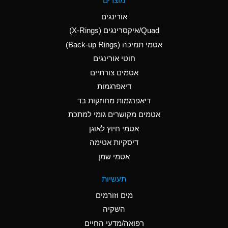
מוצרים
(Aqueous)
אורינגים
A
Aluminum Nitrate
Quad/איקסרינגים (X-Rings)
(Aqueous)
אטמי תמיכה (Back-up Rings)
A
Aluminum Phosphate
חוטי אורינגים
(Aqueous)
אטמים צורתיים
A
Aluminum Sulfate
דיאפרגמות
(Aqueous)
דיאפרגמות מחוזקות בד
B
Ammonia Anhydrous
אטמים מקושרים גומי למתכת
אטמי חיוץ לאוגן
A
Ammonia Gas (cold)
דיסקיות אטימה
D
Ammonia Gas (hot)
אטמי שמן
D
Ammonium Carbonate
תעשיות
(Aqueous)
מים וזורמים
A
Ammonium Chloride
השקיה
(Aqueous)
רפואה/מדעי החיים