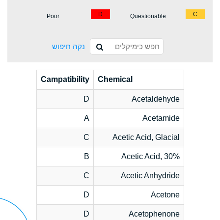
D
C
Poor
Questionable
נקה חיפוש
Campatibility
Chemical
D
Acetaldehyde
A
Acetamide
C
Acetic Acid, Glacial
B
Acetic Acid, 30%
C
Acetic Anhydride
D
Acetone
D
Acetophenone