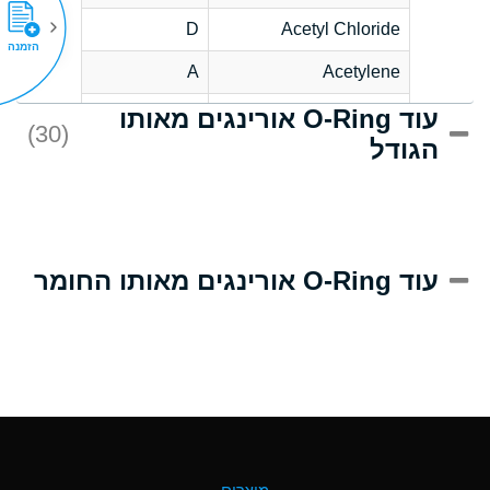
D
Acetyl Chloride
הזמנה
A
Acetylene
עוד O-Ring אורינגים מאותו
D
Acrlylonitrile
(30)
הגודל
A
Adipic Acid
D
Alkazene
(Dibromoethylbenzene)
A
Alum-NH3-Cr-K
עוד O-Ring אורינגים מאותו החומר
(Aqueous)
B
Aluminum Acetate
(Aqueous)
A
Aluminum Chloride
(Aqueous)
A
Aluminum Fluoride