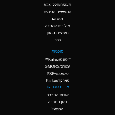
D
Ammonium Hydroxide
תעופה/חלל וצבא
(conc.)
התעשייה הכימית
נפט וגז
A
Ammonium Nitrate
(Aqueous)
מוליכים למחצה
תעשיית המזון
A
Ammonium Nitrite
רכב
(Aqueous)
D
Ammonium Persulfate
סוכניות
(Aqueous)
דופונט/Kalrez™
A
Ammonium Phosphate
גמורס/GMORS
(Aqueous)
פי.אס.איי/PSI
פארקר/Parker
A
Ammonium Sulfate
אודות טכנו עד
(Aqueous)
אודות החברה
D
Amyl Acetate (Banana
חזון החברה
Oil)
המפעל
B
Amyl Alcohol