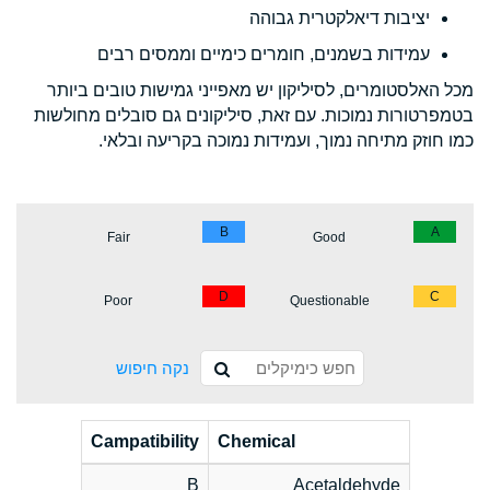
יציבות דיאלקטרית גבוהה
עמידות בשמנים, חומרים כימיים וממסים רבים
מכל האלסטומרים, לסיליקון יש מאפייני גמישות טובים ביותר
בטמפרטורות נמוכות. עם זאת, סיליקונים גם סובלים מחולשות
כמו חוזק מתיחה נמוך, ועמידות נמוכה בקריעה ובלאי.
B
A
Fair
Good
D
C
Poor
Questionable
נקה חיפוש
Campatibility
Chemical
B
Acetaldehyde