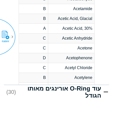
B
Acetamide
B
Acetic Acid, Glacial
A
Acetic Acid, 30%
C
Acetic Anhydride
הזמנה
C
Acetone
D
Acetophenone
C
Acetyl Chloride
B
Acetylene
עוד O-Ring אורינגים מאותו
D
Acrlylonitrile
(30)
הגודל
*
Adipic Acid
D
Alkazene
(Dibromoethylbenzene)