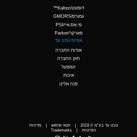
(Aqueous)
דופונט/Kalrez™
A
Ammonium Phosphate
גמורס/GMORS
(Aqueous)
פי.אס.איי/PSI
פארקר/Parker
*
Ammonium Sulfate
אודות טכנו עד
(Aqueous)
אודות החברה
D
Amyl Acetate (Banana
חזון החברה
Oil)
המפעל
D
Amyl Alcohol
איכות
*
Amyl Borate
פנה אלינו
D
Amyl
Chloronapthalene
D
Amyl Napthalene
טכנו עד בע"מ © 2019
|
תנאי שימוש
|
מדיניות
D
Aniline
הפרטיות
|
Trademarks