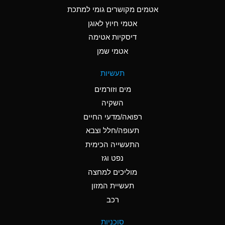
C
Ammonia Anhydrous
אטמים מקושרים גומי למתכת
אטמי חיוץ לאוגן
A
Ammonia Gas (cold)
דיסקיות אטימה
A
Ammonia Gas (hot)
אטמי שמן
*
Ammonium Carbonate
תעשיות
(Aqueous)
מים וזורמים
*
Ammonium Chloride
השקיה
(Aqueous)
רפואה/מדעי החיים
A
Ammonium Hydroxide
תעופה/חלל וצבא
(conc.)
התעשייה הכימית
נפט וגז
*
Ammonium Nitrate
(Aqueous)
מוליכים למחצה
תעשיית המזון
B
Ammonium Nitrite
רכב
(Aqueous)
*
Ammonium Persulfate
סוכניות