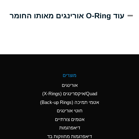
A
Alum-NH3-Cr-K
עוד O-Ring אורינגים מאותו החומר
(Aqueous)
D
Aluminum Acetate
(Aqueous)
B
Aluminum Chloride
(Aqueous)
B
Aluminum Fluoride
מוצרים
(Aqueous)
אורינגים
B
Aluminum Nitrate
Quad/איקסרינגים (X-Rings)
(Aqueous)
אטמי תמיכה (Back-up Rings)
A
Aluminum Phosphate
חוטי אורינגים
(Aqueous)
אטמים צורתיים
A
Aluminum Sulfate
דיאפרגמות
(Aqueous)
דיאפרגמות מחוזקות בד