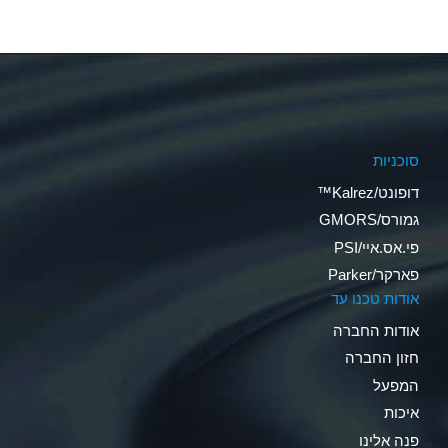
סוכניות
דופונט/Kalrez™
גמורס/GMORS
פי.אס.איי/PSI
פארקר/Parker
אודות טכנו עד
אודות החברה
חזון החברה
המפעל
איכות
פנה אלינו