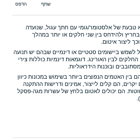
א טבעת של אלסטומר/גומי עם חתך עגול, שנועדה
חריץ ולהידחס בין שני חלקים או יותר במהלך
כך ליצור איטום.
ול לשמש ביישומים סטטיים או דינמיים שבהם יש תנועה
 החלקים לבין האורינג. דוגמאות דינמיות כוללות צירי
תובבים ובוכנות הידראוליות.
הם בין האטמים הנפוצים ביותר בשימוש במכונות כיוון
יקרים, הם קלים לייצור, אמינים ודרישות ההתקנה
טות. הם יכולים לאטום בלחץ של עשרות מגה-פסקל