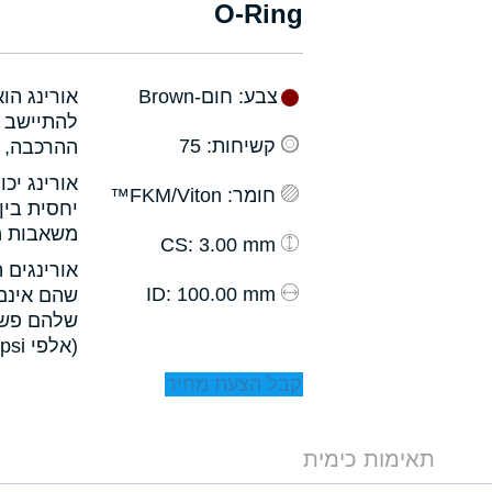
O-Ring
צבע
: חום-Brown
אורינג הו
להתיישב ב
קשיחות
: 75
ההרכבה, ו
אורינג יכ
חומר
: FKM/Viton™
יחסית בין
משאבות מס
: 3.00 mm
CS
אורינגים 
: 100.00 mm
ID
שהם אינם 
שלהם פשו
(אלפי psi).
קבל הצעת מחיר
תאימות כימית