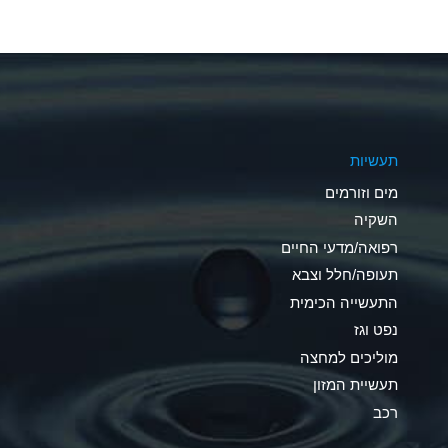
A
A
A
תעשיות
D
מים וזורמים
D
השקיה
רפואה/מדעי החיים
D
תעופה/חלל וצבא
A
התעשייה הכימית
נפט וגז
A
מוליכים למחצה
B
תעשיית המזון
רכב
A