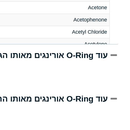
Acetone
Acetophenone
Acetyl Chloride
Acetylene
עוד O-Ring אורינגים מאותו הגודל
Acrlylonitrile
Adipic Acid
Alkazene (Dibromoethylbenzene)
Alum-NH3-Cr-K (Aqueous)
עוד O-Ring אורינגים מאותו החומר
Aluminum Acetate (Aqueous)
Aluminum Chloride (Aqueous)
Aluminum Fluoride (Aqueous)