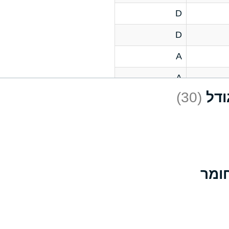
D
D
A
A
(30)
C
A
B
D
D
A
A