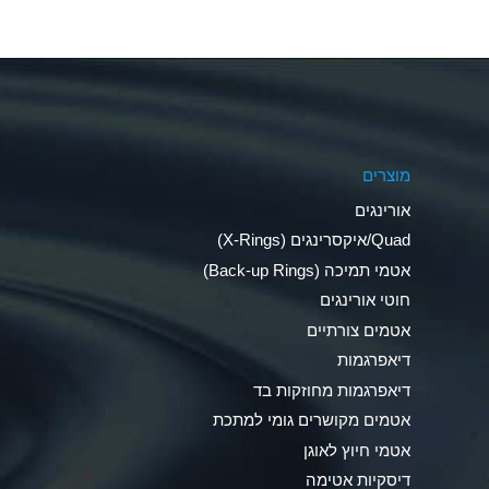
Aluminum Nitrate (Aqueous)
Aluminum Phosphate (Aqueous)
Aluminum Sulfate (Aqueous)
מוצרים
Ammonia Anhydrous
אורינגים
Ammonia Gas (cold)
Quad/איקסרינגים (X-Rings)
אטמי תמיכה (Back-up Rings)
Ammonia Gas (hot)
חוטי אורינגים
Ammonium Carbonate (Aqueous)
אטמים צורתיים
דיאפרגמות
Ammonium Chloride (Aqueous)
דיאפרגמות מחוזקות בד
Ammonium Hydroxide (conc.)
אטמים מקושרים גומי למתכת
אטמי חיוץ לאוגן
Ammonium Nitrate (Aqueous)
דיסקיות אטימה