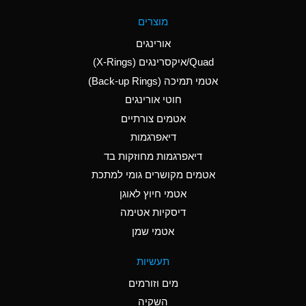
A
Aluminum Fluoride
מוצרים
(Aqueous)
אורינגים
A
Aluminum Nitrate
Quad/איקסרינגים (X-Rings)
(Aqueous)
אטמי תמיכה (Back-up Rings)
A
Aluminum Phosphate
חוטי אורינגים
(Aqueous)
אטמים צורתיים
A
Aluminum Sulfate
דיאפרגמות
(Aqueous)
דיאפרגמות מחוזקות בד
D
Ammonia Anhydrous
אטמים מקושרים גומי למתכת
אטמי חיוץ לאוגן
D
Ammonia Gas (cold)
דיסקיות אטימה
D
Ammonia Gas (hot)
אטמי שמן
A
Ammonium Carbonate
תעשיות
(Aqueous)
מים וזורמים
A
Ammonium Chloride
השקיה