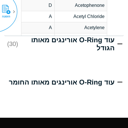
D
Acetophenone
A
Acetyl Chloride
הזמנה
A
Acetylene
עוד O-Ring אורינגים מאותו
C
Acrlylonitrile
(30)
הגודל
A
Adipic Acid
B
Alkazene
(Dibromoethylbenzene)
D
Alum-NH3-Cr-K
עוד O-Ring אורינגים מאותו החומר
(Aqueous)
D
Aluminum Acetate
(Aqueous)
A
Aluminum Chloride
(Aqueous)