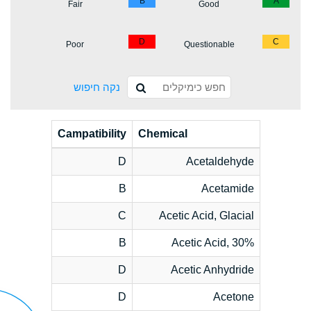
B
A
Fair
Good
D
C
Poor
Questionable
נקה חיפוש
Campatibility
Chemical
D
Acetaldehyde
B
Acetamide
C
Acetic Acid, Glacial
B
Acetic Acid, 30%
D
Acetic Anhydride
D
Acetone