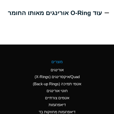
A
Alum-NH3-Cr-K
עוד O-Ring אורינגים מאותו החומר
(Aqueous)
D
Aluminum Acetate
(Aqueous)
B
Aluminum Chloride
(Aqueous)
B
Aluminum Fluoride
מוצרים
(Aqueous)
אורינגים
B
Aluminum Nitrate
Quad/איקסרינגים (X-Rings)
(Aqueous)
אטמי תמיכה (Back-up Rings)
A
Aluminum Phosphate
חוטי אורינגים
(Aqueous)
אטמים צורתיים
A
Aluminum Sulfate
דיאפרגמות
(Aqueous)
דיאפרגמות מחוזקות בד