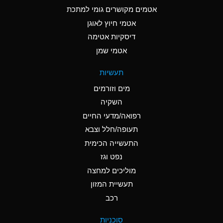
C
Ammonia Anhydrous
אטמים מקושרים גומי למתכת
אטמי חיוץ לאוגן
A
Ammonia Gas (cold)
דיסקיות אטימה
A
Ammonia Gas (hot)
אטמי שמן
*
Ammonium Carbonate
תעשיות
(Aqueous)
מים וזורמים
*
Ammonium Chloride
השקיה
(Aqueous)
רפואה/מדעי החיים
A
Ammonium Hydroxide
תעופה/חלל וצבא
(conc.)
התעשייה הכימית
נפט וגז
*
Ammonium Nitrate
(Aqueous)
מוליכים למחצה
תעשיית המזון
B
Ammonium Nitrite
רכב
(Aqueous)
*
Ammonium Persulfate
סוכניות