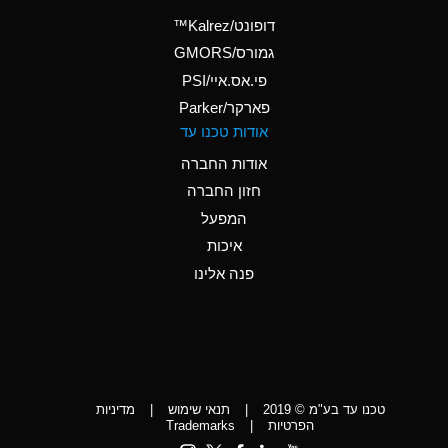
(Aqueous)
דופונט/Kalrez™
A
Ammonium Phosphate
גמורס/GMORS
(Aqueous)
פי.אס.איי/PSI
פארקר/Parker
*
Ammonium Sulfate
אודות טכנו עד
(Aqueous)
אודות החברה
D
Amyl Acetate (Banana
חזון החברה
Oil)
המפעל
D
Amyl Alcohol
איכות
*
Amyl Borate
פנה אלינו
D
Amyl
Chloronapthalene
D
Amyl Napthalene
טכנו עד בע"מ © 2019
|
תנאי שימוש
|
מדיניות
D
Aniline
הפרטיות
|
Trademarks