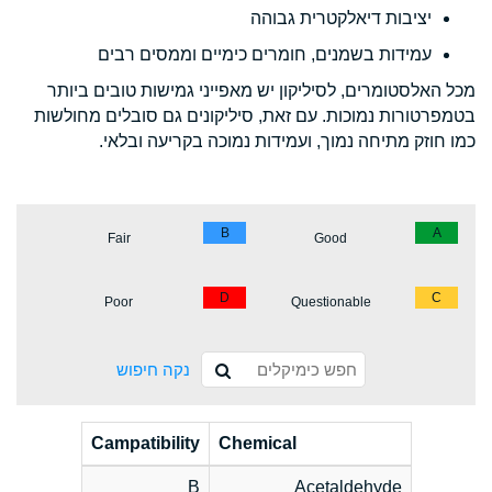
יציבות דיאלקטרית גבוהה
עמידות בשמנים, חומרים כימיים וממסים רבים
מכל האלסטומרים, לסיליקון יש מאפייני גמישות טובים ביותר
בטמפרטורות נמוכות. עם זאת, סיליקונים גם סובלים מחולשות
כמו חוזק מתיחה נמוך, ועמידות נמוכה בקריעה ובלאי.
B
A
Fair
Good
D
C
Poor
Questionable
נקה חיפוש
Campatibility
Chemical
B
Acetaldehyde