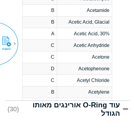
B
Acetamide
B
Acetic Acid, Glacial
A
Acetic Acid, 30%
C
Acetic Anhydride
הזמנה
C
Acetone
D
Acetophenone
C
Acetyl Chloride
B
Acetylene
עוד O-Ring אורינגים מאותו
D
Acrlylonitrile
(30)
הגודל
*
Adipic Acid
D
Alkazene
(Dibromoethylbenzene)