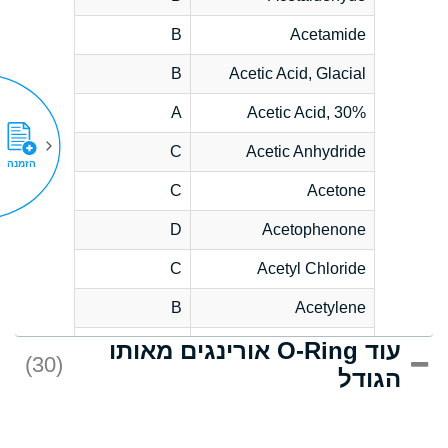
B
Acetamide
B
Acetic Acid, Glacial
A
Acetic Acid, 30%
C
Acetic Anhydride
הזמנה
C
Acetone
D
Acetophenone
C
Acetyl Chloride
B
Acetylene
עוד O-Ring אורינגים מאותו
D
Acrlylonitrile
(30)
הגודל
*
Adipic Acid
D
Alkazene
(Dibromoethylbenzene)