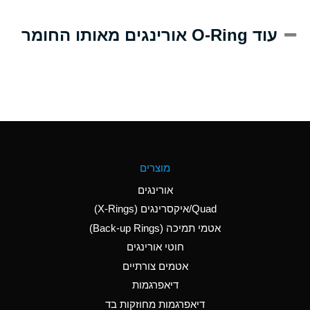
A
Alum-NH3-Cr-K
עוד O-Ring אורינגים מאותו החומר
(Aqueous)
D
Aluminum Acetate
(Aqueous)
B
Aluminum Chloride
(Aqueous)
B
Aluminum Fluoride
מוצרים
(Aqueous)
אורינגים
B
Aluminum Nitrate
Quad/איקסרינגים (X-Rings)
(Aqueous)
אטמי תמיכה (Back-up Rings)
A
Aluminum Phosphate
חוטי אורינגים
(Aqueous)
אטמים צורתיים
A
Aluminum Sulfate
דיאפרגמות
(Aqueous)
דיאפרגמות מחוזקות בד