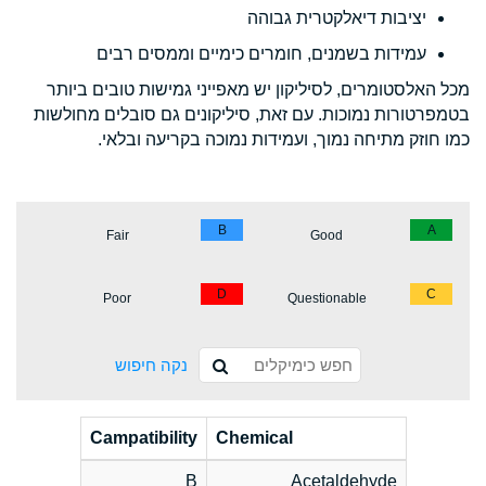
יציבות דיאלקטרית גבוהה
עמידות בשמנים, חומרים כימיים וממסים רבים
מכל האלסטומרים, לסיליקון יש מאפייני גמישות טובים ביותר
בטמפרטורות נמוכות. עם זאת, סיליקונים גם סובלים מחולשות
כמו חוזק מתיחה נמוך, ועמידות נמוכה בקריעה ובלאי.
B
A
Fair
Good
D
C
Poor
Questionable
נקה חיפוש
Campatibility
Chemical
B
Acetaldehyde