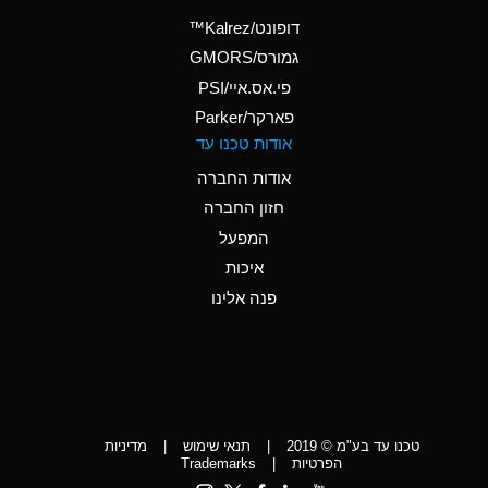
(Aqueous)
דופונט/Kalrez™
A
Ammonium Phosphate
גמורס/GMORS
(Aqueous)
פי.אס.איי/PSI
פארקר/Parker
*
Ammonium Sulfate
אודות טכנו עד
(Aqueous)
אודות החברה
D
Amyl Acetate (Banana
חזון החברה
Oil)
המפעל
D
Amyl Alcohol
איכות
*
Amyl Borate
פנה אלינו
D
Amyl
Chloronapthalene
D
Amyl Napthalene
טכנו עד בע"מ © 2019
|
תנאי שימוש
|
מדיניות
D
Aniline
הפרטיות
|
Trademarks