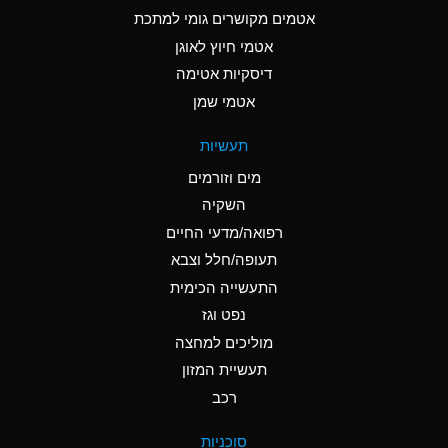
C
Ammonia Anhydrous
אטמים מקושרים גומי למתכת
אטמי חיוץ לאוגן
A
Ammonia Gas (cold)
דיסקיות אטימה
A
Ammonia Gas (hot)
אטמי שמן
*
Ammonium Carbonate
תעשיות
(Aqueous)
מים וזורמים
*
Ammonium Chloride
השקיה
(Aqueous)
רפואה/מדעי החיים
A
Ammonium Hydroxide
תעופה/חלל וצבא
(conc.)
התעשייה הכימית
נפט וגז
*
Ammonium Nitrate
(Aqueous)
מוליכים למחצה
תעשיית המזון
B
Ammonium Nitrite
רכב
(Aqueous)
*
Ammonium Persulfate
סוכניות