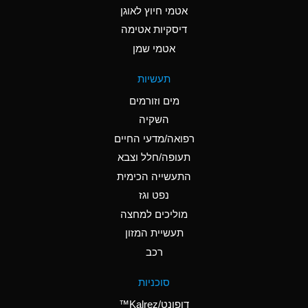
אטמי חיוץ לאוגן
A
Ammonia Gas (cold)
דיסקיות אטימה
A
Ammonia Gas (hot)
אטמי שמן
*
Ammonium Carbonate
תעשיות
(Aqueous)
מים וזורמים
*
Ammonium Chloride
השקיה
(Aqueous)
רפואה/מדעי החיים
A
Ammonium Hydroxide
תעופה/חלל וצבא
(conc.)
התעשייה הכימית
נפט וגז
*
Ammonium Nitrate
(Aqueous)
מוליכים למחצה
תעשיית המזון
B
Ammonium Nitrite
רכב
(Aqueous)
*
Ammonium Persulfate
סוכניות
(Aqueous)
דופונט/Kalrez™