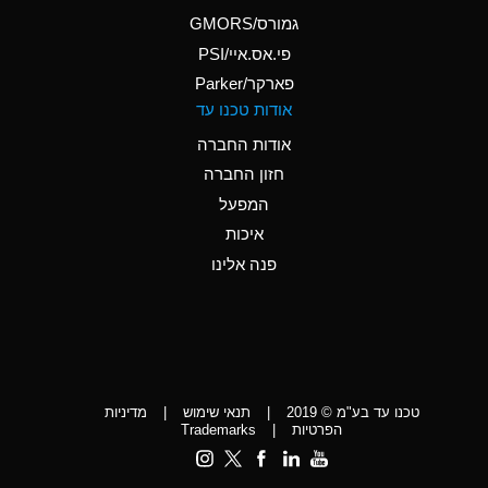
A
Ammonium Phosphate
גמורס/GMORS
(Aqueous)
פי.אס.איי/PSI
פארקר/Parker
*
Ammonium Sulfate
אודות טכנו עד
(Aqueous)
אודות החברה
D
Amyl Acetate (Banana
חזון החברה
Oil)
המפעל
D
Amyl Alcohol
איכות
*
Amyl Borate
פנה אלינו
D
Amyl
Chloronapthalene
D
Amyl Napthalene
טכנו עד בע"מ © 2019
|
תנאי שימוש
|
מדיניות
D
Aniline
הפרטיות
|
Trademarks
C
Aniline Dyes