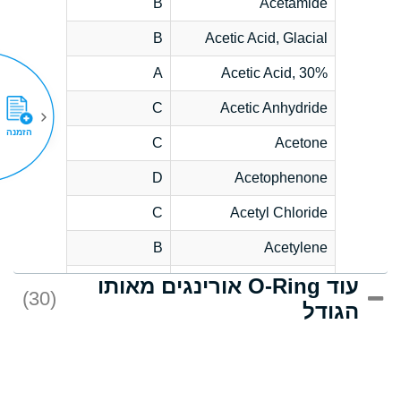
B
Acetamide
B
Acetic Acid, Glacial
A
Acetic Acid, 30%
C
Acetic Anhydride
הזמנה
C
Acetone
D
Acetophenone
C
Acetyl Chloride
B
Acetylene
עוד O-Ring אורינגים מאותו
D
Acrlylonitrile
(30)
הגודל
*
Adipic Acid
D
Alkazene
(Dibromoethylbenzene)