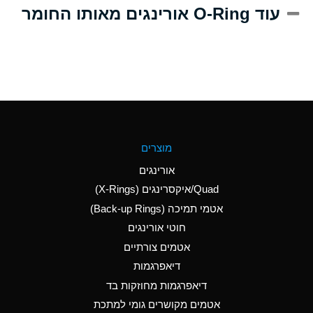
A
Alum-NH3-Cr-K
עוד O-Ring אורינגים מאותו החומר
(Aqueous)
D
Aluminum Acetate
(Aqueous)
B
Aluminum Chloride
(Aqueous)
B
Aluminum Fluoride
מוצרים
(Aqueous)
אורינגים
B
Aluminum Nitrate
Quad/איקסרינגים (X-Rings)
(Aqueous)
אטמי תמיכה (Back-up Rings)
A
Aluminum Phosphate
חוטי אורינגים
(Aqueous)
אטמים צורתיים
A
Aluminum Sulfate
דיאפרגמות
(Aqueous)
דיאפרגמות מחוזקות בד
C
Ammonia Anhydrous
אטמים מקושרים גומי למתכת