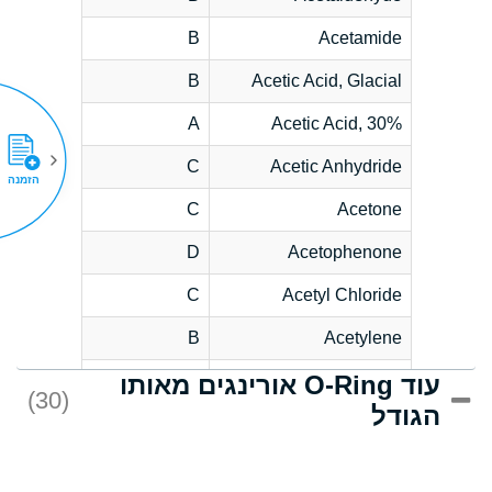
B
Acetamide
B
Acetic Acid, Glacial
A
Acetic Acid, 30%
C
Acetic Anhydride
הזמנה
C
Acetone
D
Acetophenone
C
Acetyl Chloride
B
Acetylene
עוד O-Ring אורינגים מאותו
D
Acrlylonitrile
(30)
הגודל
*
Adipic Acid
D
Alkazene
(Dibromoethylbenzene)