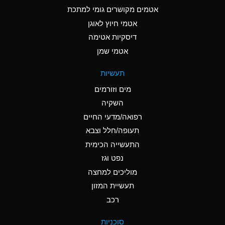
C
Ammonia Anhydrous
אטמים מקושרים גומי למתכת
אטמי חיוץ לאוגן
A
Ammonia Gas (cold)
דיסקיות אטימה
A
Ammonia Gas (hot)
אטמי שמן
*
Ammonium Carbonate
תעשיות
(Aqueous)
מים וזורמים
*
Ammonium Chloride
השקיה
(Aqueous)
רפואה/מדעי החיים
A
Ammonium Hydroxide
תעופה/חלל וצבא
(conc.)
התעשייה הכימית
נפט וגז
*
Ammonium Nitrate
(Aqueous)
מוליכים למחצה
תעשיית המזון
B
Ammonium Nitrite
רכב
(Aqueous)
*
Ammonium Persulfate
סוכניות