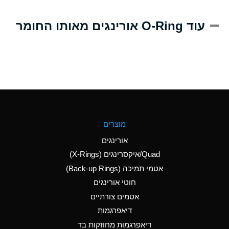
A
Alum-NH3-Cr-K
עוד O-Ring אורינגים מאותו החומר
(Aqueous)
D
Aluminum Acetate
(Aqueous)
B
Aluminum Chloride
(Aqueous)
B
Aluminum Fluoride
מוצרים
(Aqueous)
אורינגים
B
Aluminum Nitrate
Quad/איקסרינגים (X-Rings)
(Aqueous)
אטמי תמיכה (Back-up Rings)
A
Aluminum Phosphate
חוטי אורינגים
(Aqueous)
אטמים צורתיים
A
Aluminum Sulfate
דיאפרגמות
(Aqueous)
דיאפרגמות מחוזקות בד