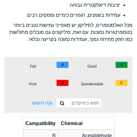
יציבות דיאלקטרית גבוהה
עמידות בשמנים, חומרים כימיים וממסים רבים
מכל האלסטומרים, לסיליקון יש מאפייני גמישות טובים ביותר
בטמפרטורות נמוכות. עם זאת, סיליקונים גם סובלים מחולשות
כמו חוזק מתיחה נמוך, ועמידות נמוכה בקריעה ובלאי.
B
A
Fair
Good
D
C
Poor
Questionable
נקה חיפוש
Campatibility
Chemical
B
Acetaldehyde