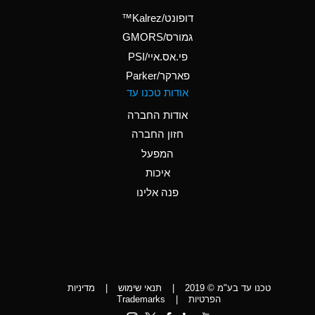
(Aqueous)
דופונט/Kalrez™
A
Ammonium Phosphate
גמורס/GMORS
(Aqueous)
פי.אס.איי/PSI
פארקר/Parker
*
Ammonium Sulfate
אודות טכנו עד
(Aqueous)
אודות החברה
D
Amyl Acetate (Banana
חזון החברה
Oil)
המפעל
D
Amyl Alcohol
איכות
*
Amyl Borate
פנה אלינו
D
Amyl
Chloronapthalene
D
Amyl Napthalene
טכנו עד בע"מ © 2019
|
תנאי שימוש
|
מדיניות
D
Aniline
הפרטיות
|
Trademarks