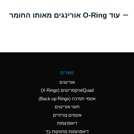
A
Alum-NH3-Cr-K
עוד O-Ring אורינגים מאותו החומר
(Aqueous)
D
Aluminum Acetate
(Aqueous)
B
Aluminum Chloride
(Aqueous)
B
Aluminum Fluoride
מוצרים
(Aqueous)
אורינגים
B
Aluminum Nitrate
Quad/איקסרינגים (X-Rings)
(Aqueous)
אטמי תמיכה (Back-up Rings)
A
Aluminum Phosphate
חוטי אורינגים
(Aqueous)
אטמים צורתיים
A
Aluminum Sulfate
דיאפרגמות
(Aqueous)
דיאפרגמות מחוזקות בד