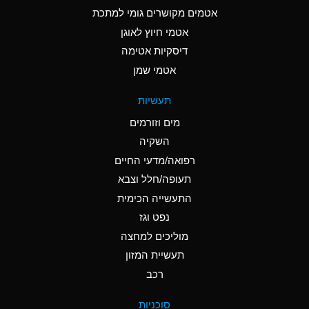
C
Ammonia Anhydrous
אטמים מקושרים גומי למתכת
אטמי חיוץ לאוגן
A
Ammonia Gas (cold)
דיסקיות אטימה
A
Ammonia Gas (hot)
אטמי שמן
*
Ammonium Carbonate
תעשיות
(Aqueous)
מים וזורמים
*
Ammonium Chloride
השקיה
(Aqueous)
רפואה/מדעי החיים
A
Ammonium Hydroxide
תעופה/חלל וצבא
(conc.)
התעשייה הכימית
נפט וגז
*
Ammonium Nitrate
(Aqueous)
מוליכים למחצה
תעשיית המזון
B
Ammonium Nitrite
רכב
(Aqueous)
*
Ammonium Persulfate
סוכניות