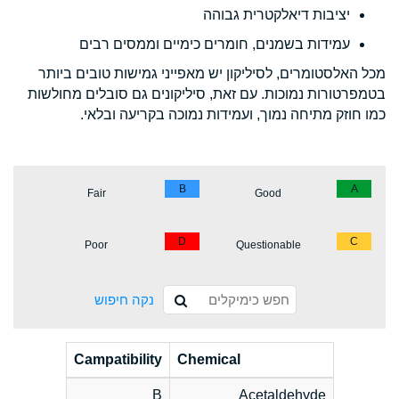
יציבות דיאלקטרית גבוהה
עמידות בשמנים, חומרים כימיים וממסים רבים
מכל האלסטומרים, לסיליקון יש מאפייני גמישות טובים ביותר
בטמפרטורות נמוכות. עם זאת, סיליקונים גם סובלים מחולשות
כמו חוזק מתיחה נמוך, ועמידות נמוכה בקריעה ובלאי.
B
A
Fair
Good
D
C
Poor
Questionable
נקה חיפוש
Campatibility
Chemical
B
Acetaldehyde