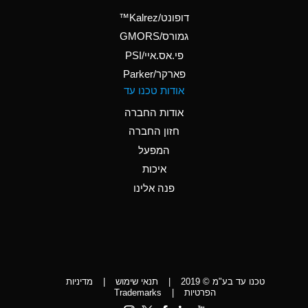
(Aqueous)
דופונט/Kalrez™
A
Ammonium Phosphate
גמורס/GMORS
(Aqueous)
פי.אס.איי/PSI
פארקר/Parker
*
Ammonium Sulfate
אודות טכנו עד
(Aqueous)
אודות החברה
D
Amyl Acetate (Banana
חזון החברה
Oil)
המפעל
D
Amyl Alcohol
איכות
*
Amyl Borate
פנה אלינו
D
Amyl
Chloronapthalene
D
Amyl Napthalene
טכנו עד בע"מ © 2019
|
תנאי שימוש
|
מדיניות
D
Aniline
הפרטיות
|
Trademarks