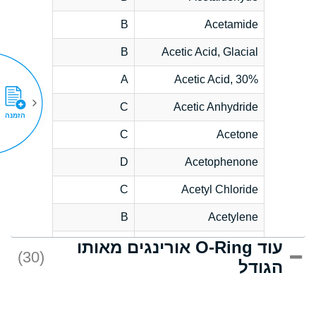
B
Acetamide
B
Acetic Acid, Glacial
A
Acetic Acid, 30%
C
Acetic Anhydride
הזמנה
C
Acetone
D
Acetophenone
C
Acetyl Chloride
B
Acetylene
עוד O-Ring אורינגים מאותו
D
Acrlylonitrile
(30)
הגודל
*
Adipic Acid
D
Alkazene
(Dibromoethylbenzene)