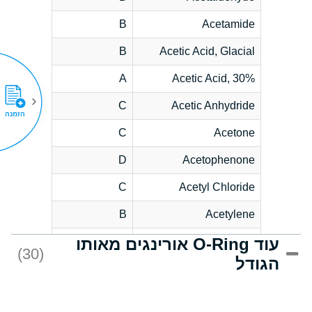
B
Acetamide
B
Acetic Acid, Glacial
A
Acetic Acid, 30%
C
Acetic Anhydride
הזמנה
C
Acetone
D
Acetophenone
C
Acetyl Chloride
B
Acetylene
עוד O-Ring אורינגים מאותו
D
Acrlylonitrile
(30)
הגודל
*
Adipic Acid
D
Alkazene
(Dibromoethylbenzene)