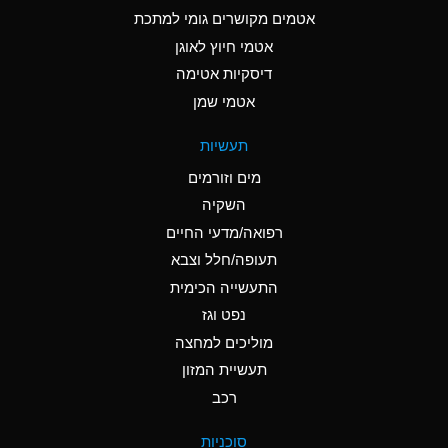
C
Ammonia Anhydrous
אטמים מקושרים גומי למתכת
אטמי חיוץ לאוגן
A
Ammonia Gas (cold)
דיסקיות אטימה
A
Ammonia Gas (hot)
אטמי שמן
*
Ammonium Carbonate
תעשיות
(Aqueous)
מים וזורמים
*
Ammonium Chloride
השקיה
(Aqueous)
רפואה/מדעי החיים
A
Ammonium Hydroxide
תעופה/חלל וצבא
(conc.)
התעשייה הכימית
נפט וגז
*
Ammonium Nitrate
(Aqueous)
מוליכים למחצה
תעשיית המזון
B
Ammonium Nitrite
רכב
(Aqueous)
*
Ammonium Persulfate
סוכניות