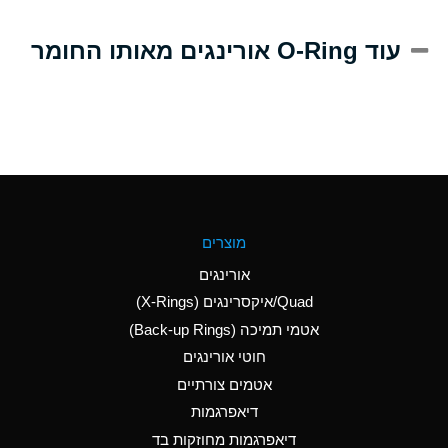
A
Alum-NH3-Cr-K
עוד O-Ring אורינגים מאותו החומר
(Aqueous)
D
Aluminum Acetate
(Aqueous)
B
Aluminum Chloride
(Aqueous)
B
Aluminum Fluoride
מוצרים
(Aqueous)
אורינגים
B
Aluminum Nitrate
Quad/איקסרינגים (X-Rings)
(Aqueous)
אטמי תמיכה (Back-up Rings)
A
Aluminum Phosphate
חוטי אורינגים
(Aqueous)
אטמים צורתיים
A
Aluminum Sulfate
דיאפרגמות
(Aqueous)
דיאפרגמות מחוזקות בד