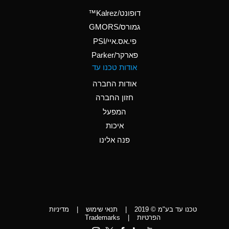
(Aqueous)
דופונט/Kalrez™
A
Ammonium Phosphate
גמורס/GMORS
(Aqueous)
פי.אס.איי/PSI
פארקר/Parker
*
Ammonium Sulfate
אודות טכנו עד
(Aqueous)
אודות החברה
D
Amyl Acetate (Banana
חזון החברה
Oil)
המפעל
D
Amyl Alcohol
איכות
*
Amyl Borate
פנה אלינו
D
Amyl
Chloronapthalene
D
Amyl Napthalene
טכנו עד בע"מ © 2019
|
תנאי שימוש
|
מדיניות
D
Aniline
הפרטיות
|
Trademarks