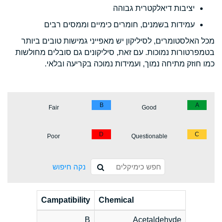
יציבות דיאלקטרית גבוהה
עמידות בשמנים, חומרים כימיים וממסים רבים
מכל האלסטומרים, לסיליקון יש מאפייני גמישות טובים ביותר
בטמפרטורות נמוכות. עם זאת, סיליקונים גם סובלים מחולשות
כמו חוזק מתיחה נמוך, ועמידות נמוכה בקריעה ובלאי.
B
A
Fair
Good
D
C
Poor
Questionable
נקה חיפוש
Campatibility
Chemical
B
Acetaldehyde