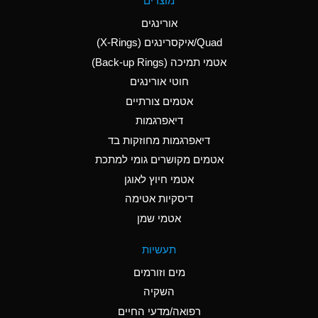
מוצרים
(Aqueous)
אורינגים
A
Aluminum Nitrate
Quad/איקסרינגים (X-Rings)
(Aqueous)
אטמי תמיכה (Back-up Rings)
A
Aluminum Phosphate
חוטי אורינגים
(Aqueous)
אטמים צורתיים
A
Aluminum Sulfate
דיאפרגמות
(Aqueous)
דיאפרגמות מחוזקות בד
B
Ammonia Anhydrous
אטמים מקושרים גומי למתכת
אטמי חיוץ לאוגן
A
Ammonia Gas (cold)
דיסקיות אטימה
D
Ammonia Gas (hot)
אטמי שמן
D
Ammonium Carbonate
תעשיות
(Aqueous)
מים וזורמים
A
Ammonium Chloride
השקיה
(Aqueous)
רפואה/מדעי החיים