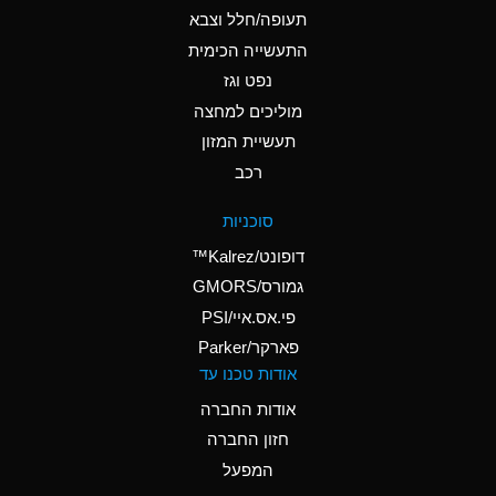
D
Ammonium Hydroxide
תעופה/חלל וצבא
(conc.)
התעשייה הכימית
נפט וגז
A
Ammonium Nitrate
(Aqueous)
מוליכים למחצה
תעשיית המזון
A
Ammonium Nitrite
רכב
(Aqueous)
D
Ammonium Persulfate
סוכניות
(Aqueous)
דופונט/Kalrez™
A
Ammonium Phosphate
גמורס/GMORS
(Aqueous)
פי.אס.איי/PSI
פארקר/Parker
A
Ammonium Sulfate
אודות טכנו עד
(Aqueous)
אודות החברה
D
Amyl Acetate (Banana
חזון החברה
Oil)
המפעל
B
Amyl Alcohol