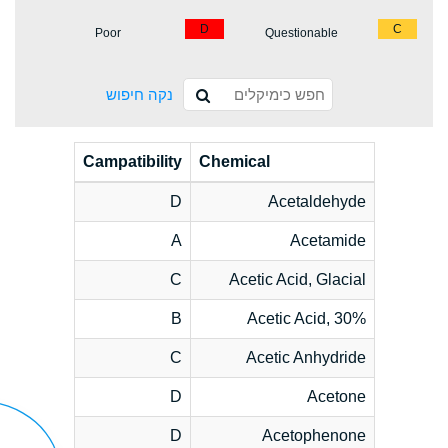
D
C
Poor
Questionable
נקה חיפוש
Campatibility
Chemical
D
Acetaldehyde
A
Acetamide
C
Acetic Acid, Glacial
B
Acetic Acid, 30%
C
Acetic Anhydride
D
Acetone
D
Acetophenone