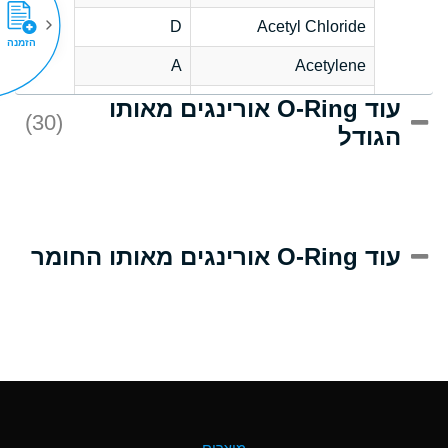
D
Acetyl Chloride
הזמנה
A
Acetylene
עוד O-Ring אורינגים מאותו
D
Acrlylonitrile
(30)
הגודל
A
Adipic Acid
D
Alkazene
(Dibromoethylbenzene)
A
Alum-NH3-Cr-K
עוד O-Ring אורינגים מאותו החומר
(Aqueous)
B
Aluminum Acetate
(Aqueous)
A
Aluminum Chloride
(Aqueous)
A
Aluminum Fluoride