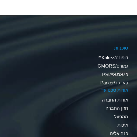
סוכניות
דופונט/Kalrez™
גמורס/GMORS
פי.אס.איי/PSI
פארקר/Parker
אודות טכנו עד
אודות החברה
חזון החברה
המפעל
איכות
פנה אלינו