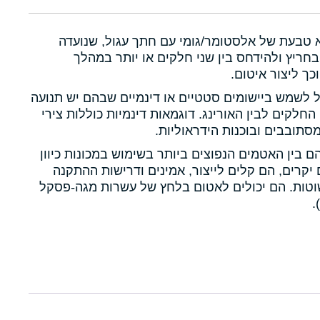
א טבעת של אלסטומר/גומי עם חתך עגול, שנועדה
חריץ ולהידחס בין שני חלקים או יותר במהלך
כך ליצור איטום.
ול לשמש ביישומים סטטיים או דינמיים שבהם יש תנועה
 החלקים לבין האורינג. דוגמאות דינמיות כוללות צירי
תובבים ובוכנות הידראוליות.
הם בין האטמים הנפוצים ביותר בשימוש במכונות כיוון
יקרים, הם קלים לייצור, אמינים ודרישות ההתקנה
טות. הם יכולים לאטום בלחץ של עשרות מגה-פסקל