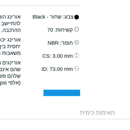
צבע
: שחור - Black
אורינג הו
להתיישב ב
קשיחות
: 70
ההרכבה, ו
אורינג יכ
חומר
: NBR
יחסית בין
משאבות מס
: 3.00 mm
CS
אורינגים 
: 73.00 mm
ID
שהם אינם 
שלהם פשו
(אלפי psi).
קבל הצעת מחיר
תאימות כימית