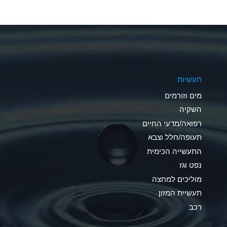
A
A
A
תעשיות
B
מים וזורמים
A
השקיה
רפואה/מדעי החיים
D
תעופה/חלל וצבא
D
התעשייה הכימית
נפט וגז
A
מוליכים למחצה
D
תעשיית המזון
רכב
A