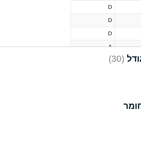
D
D
D
A
(30)
D
A
D
A
B
A
A