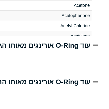
Acetone
Acetophenone
Acetyl Chloride
Acetylene
עוד O-Ring אורינגים מאותו הגודל
Acrlylonitrile
Adipic Acid
Alkazene (Dibromoethylbenzene)
Alum-NH3-Cr-K (Aqueous)
עוד O-Ring אורינגים מאותו החומר
Aluminum Acetate (Aqueous)
Aluminum Chloride (Aqueous)
Aluminum Fluoride (Aqueous)