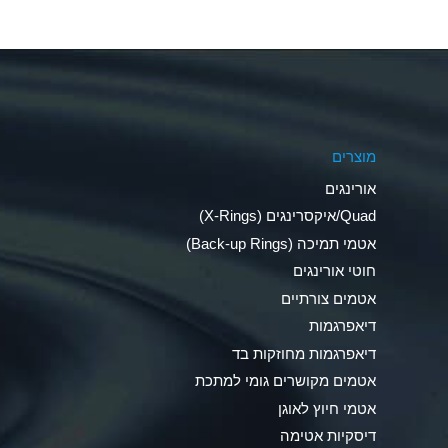
Aluminum Nitrate (Aqueous)
Aluminum Phosphate (Aqueous)
Aluminum Sulfate (Aqueous)
מוצרים
Ammonia Anhydrous
אורינגים
Ammonia Gas (cold)
Quad/איקסרינגים (X-Rings)
אטמי תמיכה (Back-up Rings)
Ammonia Gas (hot)
חוטי אורינגים
Ammonium Carbonate (Aqueous)
אטמים צורתיים
דיאפרגמות
Ammonium Chloride (Aqueous)
דיאפרגמות מחוזקות בד
Ammonium Hydroxide (conc.)
אטמים מקושרים גומי למתכת
אטמי חיוץ לאוגן
Ammonium Nitrate (Aqueous)
דיסקיות אטימה