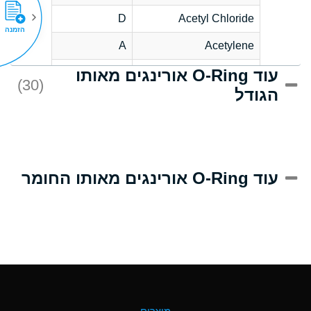
D
Acetyl Chloride
הזמנה
A
Acetylene
עוד O-Ring אורינגים מאותו
D
Acrlylonitrile
(30)
הגודל
A
Adipic Acid
D
Alkazene
(Dibromoethylbenzene)
A
Alum-NH3-Cr-K
עוד O-Ring אורינגים מאותו החומר
(Aqueous)
B
Aluminum Acetate
(Aqueous)
A
Aluminum Chloride
(Aqueous)
A
Aluminum Fluoride