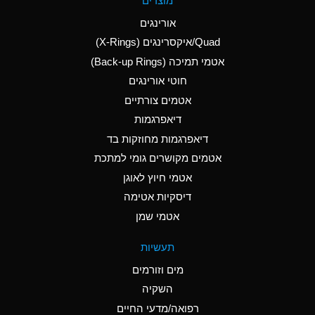
מוצרים
(Aqueous)
אורינגים
A
Aluminum Nitrate
Quad/איקסרינגים (X-Rings)
(Aqueous)
אטמי תמיכה (Back-up Rings)
A
Aluminum Phosphate
חוטי אורינגים
(Aqueous)
אטמים צורתיים
A
Aluminum Sulfate
דיאפרגמות
(Aqueous)
דיאפרגמות מחוזקות בד
B
Ammonia Anhydrous
אטמים מקושרים גומי למתכת
אטמי חיוץ לאוגן
A
Ammonia Gas (cold)
דיסקיות אטימה
D
Ammonia Gas (hot)
אטמי שמן
D
Ammonium Carbonate
תעשיות
(Aqueous)
מים וזורמים
A
Ammonium Chloride
השקיה
(Aqueous)
רפואה/מדעי החיים