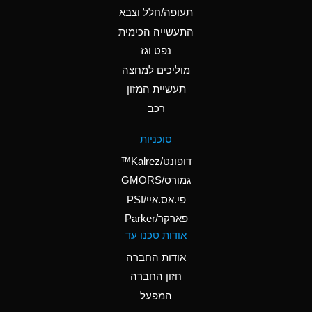
D
Ammonium Hydroxide
תעופה/חלל וצבא
(conc.)
התעשייה הכימית
נפט וגז
A
Ammonium Nitrate
(Aqueous)
מוליכים למחצה
תעשיית המזון
A
Ammonium Nitrite
רכב
(Aqueous)
D
Ammonium Persulfate
סוכניות
(Aqueous)
דופונט/Kalrez™
A
Ammonium Phosphate
גמורס/GMORS
(Aqueous)
פי.אס.איי/PSI
פארקר/Parker
A
Ammonium Sulfate
אודות טכנו עד
(Aqueous)
אודות החברה
D
Amyl Acetate (Banana
חזון החברה
Oil)
המפעל
B
Amyl Alcohol