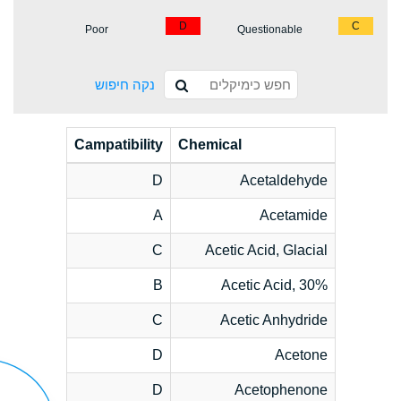
D
C
Poor
Questionable
נקה חיפוש
Campatibility
Chemical
D
Acetaldehyde
A
Acetamide
C
Acetic Acid, Glacial
B
Acetic Acid, 30%
C
Acetic Anhydride
D
Acetone
D
Acetophenone