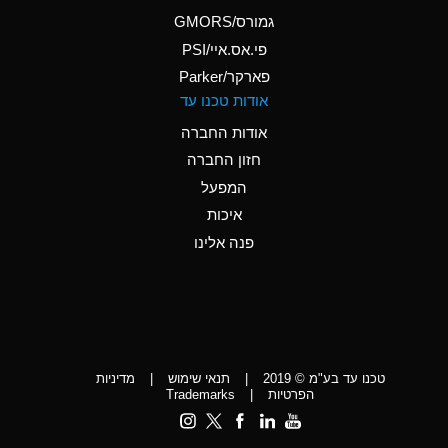
A
Ammonium Phosphate
גמורס/GMORS
(Aqueous)
פי.אס.איי/PSI
פארקר/Parker
*
Ammonium Sulfate
אודות טכנו עד
(Aqueous)
אודות החברה
D
Amyl Acetate (Banana
חזון החברה
Oil)
המפעל
D
Amyl Alcohol
איכות
*
Amyl Borate
פנה אלינו
D
Amyl
Chloronapthalene
D
Amyl Napthalene
טכנו עד בע"מ © 2019
|
תנאי שימוש
|
מדיניות
D
Aniline
הפרטיות
|
Trademarks
C
Aniline Dyes