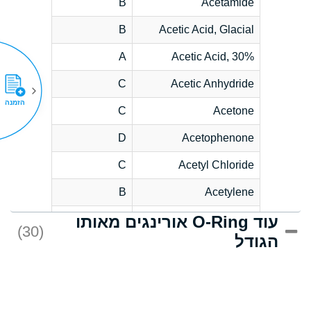
B
Acetamide
B
Acetic Acid, Glacial
A
Acetic Acid, 30%
C
Acetic Anhydride
הזמנה
C
Acetone
D
Acetophenone
C
Acetyl Chloride
B
Acetylene
עוד O-Ring אורינגים מאותו
D
Acrlylonitrile
(30)
הגודל
*
Adipic Acid
D
Alkazene
(Dibromoethylbenzene)