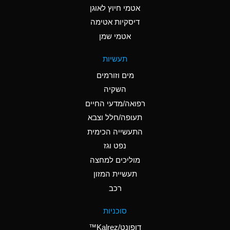
אטמי חיוץ לאוגן
A
Ammonia Gas (cold)
דיסקיות אטימה
A
Ammonia Gas (hot)
אטמי שמן
*
Ammonium Carbonate
תעשיות
(Aqueous)
מים וזורמים
*
Ammonium Chloride
השקיה
(Aqueous)
רפואה/מדעי החיים
A
Ammonium Hydroxide
תעופה/חלל וצבא
(conc.)
התעשייה הכימית
נפט וגז
*
Ammonium Nitrate
(Aqueous)
מוליכים למחצה
תעשיית המזון
B
Ammonium Nitrite
רכב
(Aqueous)
*
Ammonium Persulfate
סוכניות
(Aqueous)
דופונט/Kalrez™