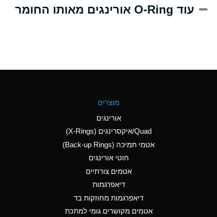
A
Alum-NH3-Cr-K
עוד O-Ring אורינגים מאותו החומר
(Aqueous)
D
Aluminum Acetate
(Aqueous)
B
Aluminum Chloride
(Aqueous)
B
Aluminum Fluoride
מוצרים
(Aqueous)
אורינגים
B
Aluminum Nitrate
Quad/איקסרינגים (X-Rings)
(Aqueous)
אטמי תמיכה (Back-up Rings)
A
Aluminum Phosphate
חוטי אורינגים
(Aqueous)
אטמים צורתיים
A
Aluminum Sulfate
דיאפרגמות
(Aqueous)
דיאפרגמות מחוזקות בד
C
Ammonia Anhydrous
אטמים מקושרים גומי למתכת