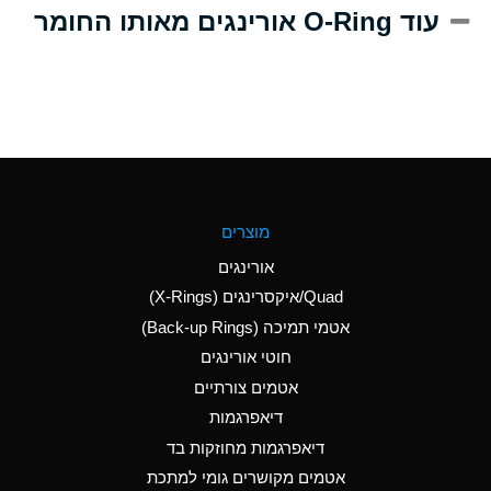
A
Alum-NH3-Cr-K
עוד O-Ring אורינגים מאותו החומר
(Aqueous)
D
Aluminum Acetate
(Aqueous)
B
Aluminum Chloride
(Aqueous)
B
Aluminum Fluoride
מוצרים
(Aqueous)
אורינגים
B
Aluminum Nitrate
Quad/איקסרינגים (X-Rings)
(Aqueous)
אטמי תמיכה (Back-up Rings)
A
Aluminum Phosphate
חוטי אורינגים
(Aqueous)
אטמים צורתיים
A
Aluminum Sulfate
דיאפרגמות
(Aqueous)
דיאפרגמות מחוזקות בד
C
Ammonia Anhydrous
אטמים מקושרים גומי למתכת