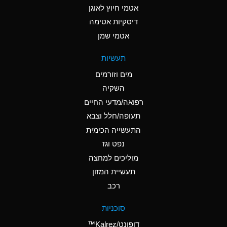
אטמי חיוץ לאוגן
A
Ammonia Gas (cold)
דיסקיות אטימה
A
Ammonia Gas (hot)
אטמי שמן
*
Ammonium Carbonate
תעשיות
(Aqueous)
מים וזורמים
*
Ammonium Chloride
השקיה
(Aqueous)
רפואה/מדעי החיים
A
Ammonium Hydroxide
תעופה/חלל וצבא
(conc.)
התעשייה הכימית
נפט וגז
*
Ammonium Nitrate
(Aqueous)
מוליכים למחצה
תעשיית המזון
B
Ammonium Nitrite
רכב
(Aqueous)
*
Ammonium Persulfate
סוכניות
(Aqueous)
דופונט/Kalrez™