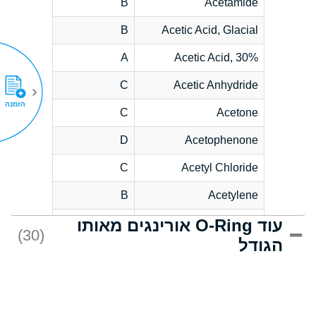
B
Acetamide
B
Acetic Acid, Glacial
A
Acetic Acid, 30%
C
Acetic Anhydride
הזמנה
C
Acetone
D
Acetophenone
C
Acetyl Chloride
B
Acetylene
עוד O-Ring אורינגים מאותו
D
Acrlylonitrile
(30)
הגודל
*
Adipic Acid
D
Alkazene
(Dibromoethylbenzene)