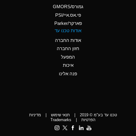
A
Ammonium Phosphate
גמורס/GMORS
(Aqueous)
פי.אס.איי/PSI
פארקר/Parker
*
Ammonium Sulfate
אודות טכנו עד
(Aqueous)
אודות החברה
D
Amyl Acetate (Banana
חזון החברה
Oil)
המפעל
D
Amyl Alcohol
איכות
*
Amyl Borate
פנה אלינו
D
Amyl
Chloronapthalene
D
Amyl Napthalene
טכנו עד בע"מ © 2019
|
תנאי שימוש
|
מדיניות
D
Aniline
הפרטיות
|
Trademarks
C
Aniline Dyes