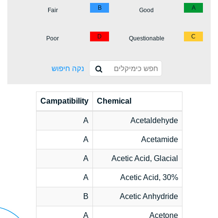
B
A
Fair
Good
D
C
Poor
Questionable
נקה חיפוש
Campatibility
Chemical
A
Acetaldehyde
A
Acetamide
A
Acetic Acid, Glacial
A
Acetic Acid, 30%
B
Acetic Anhydride
A
Acetone