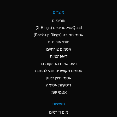
A
Aluminum Fluoride
מוצרים
(Aqueous)
אורינגים
A
Aluminum Nitrate
Quad/איקסרינגים (X-Rings)
(Aqueous)
אטמי תמיכה (Back-up Rings)
A
Aluminum Phosphate
חוטי אורינגים
(Aqueous)
אטמים צורתיים
A
Aluminum Sulfate
דיאפרגמות
(Aqueous)
דיאפרגמות מחוזקות בד
A
Ammonia Anhydrous
אטמים מקושרים גומי למתכת
אטמי חיוץ לאוגן
A
Ammonia Gas (cold)
דיסקיות אטימה
B
Ammonia Gas (hot)
אטמי שמן
*
Ammonium Carbonate
תעשיות
(Aqueous)
מים וזורמים
A
Ammonium Chloride