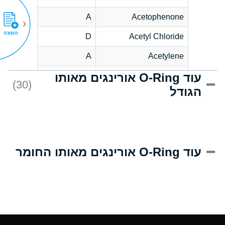
A
Acetophenone
הזמנה
D
Acetyl Chloride
A
Acetylene
עוד O-Ring אורינגים מאותו
D
Acrlylonitrile
(30)
הגודל
A
Adipic Acid
D
Alkazene
(Dibromoethylbenzene)
A
Alum-NH3-Cr-K
עוד O-Ring אורינגים מאותו החומר
(Aqueous)
A
Aluminum Acetate
(Aqueous)
A
Aluminum Chloride
(Aqueous)