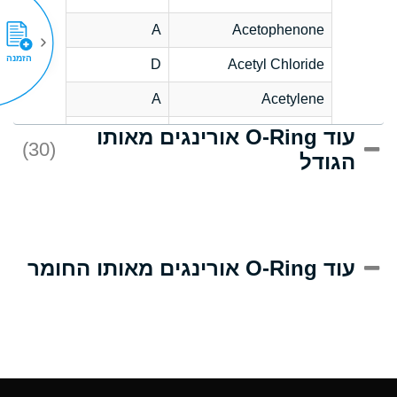
A
Acetophenone
הזמנה
D
Acetyl Chloride
A
Acetylene
עוד O-Ring אורינגים מאותו
D
Acrlylonitrile
(30)
הגודל
A
Adipic Acid
D
Alkazene
(Dibromoethylbenzene)
A
Alum-NH3-Cr-K
עוד O-Ring אורינגים מאותו החומר
(Aqueous)
A
Aluminum Acetate
(Aqueous)
A
Aluminum Chloride
(Aqueous)