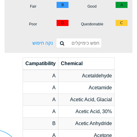
B
A
Fair
Good
D
C
Poor
Questionable
נקה חיפוש
Campatibility
Chemical
A
Acetaldehyde
A
Acetamide
A
Acetic Acid, Glacial
A
Acetic Acid, 30%
B
Acetic Anhydride
A
Acetone