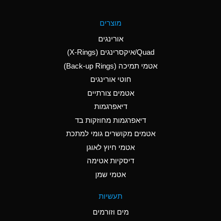
A
Aluminum Fluoride
מוצרים
(Aqueous)
אורינגים
A
Aluminum Nitrate
Quad/איקסרינגים (X-Rings)
(Aqueous)
אטמי תמיכה (Back-up Rings)
A
Aluminum Phosphate
חוטי אורינגים
(Aqueous)
אטמים צורתיים
A
Aluminum Sulfate
דיאפרגמות
(Aqueous)
דיאפרגמות מחוזקות בד
A
Ammonia Anhydrous
אטמים מקושרים גומי למתכת
אטמי חיוץ לאוגן
A
Ammonia Gas (cold)
דיסקיות אטימה
B
Ammonia Gas (hot)
אטמי שמן
*
Ammonium Carbonate
תעשיות
(Aqueous)
מים וזורמים
A
Ammonium Chloride