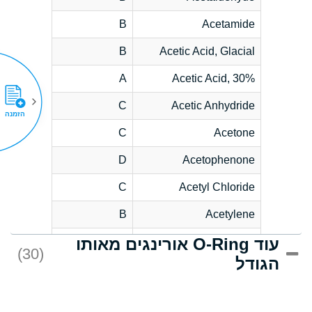
B
Acetamide
B
Acetic Acid, Glacial
A
Acetic Acid, 30%
C
Acetic Anhydride
הזמנה
C
Acetone
D
Acetophenone
C
Acetyl Chloride
B
Acetylene
עוד O-Ring אורינגים מאותו
D
Acrlylonitrile
(30)
הגודל
*
Adipic Acid
D
Alkazene
(Dibromoethylbenzene)