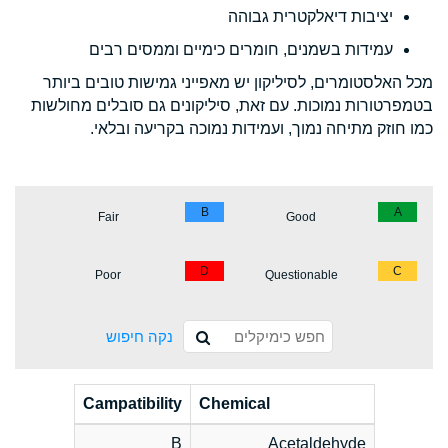
יציבות דיאלקטרית גבוהה
עמידות בשמנים, חומרים כימיים וממסים רבים
מכל האלסטומרים, לסיליקון יש מאפייני גמישות טובים ביותר
בטמפרטורות נמוכות. עם זאת, סיליקונים גם סובלים מחולשות
כמו חוזק מתיחה נמוך, ועמידות נמוכה בקריעה ובלאי.
B
A
Fair
Good
D
C
Poor
Questionable
נקה חיפוש
Campatibility
Chemical
B
Acetaldehyde