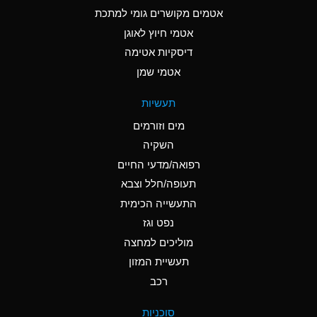
C
Ammonia Anhydrous
אטמים מקושרים גומי למתכת
אטמי חיוץ לאוגן
A
Ammonia Gas (cold)
דיסקיות אטימה
A
Ammonia Gas (hot)
אטמי שמן
*
Ammonium Carbonate
תעשיות
(Aqueous)
מים וזורמים
*
Ammonium Chloride
השקיה
(Aqueous)
רפואה/מדעי החיים
A
Ammonium Hydroxide
תעופה/חלל וצבא
(conc.)
התעשייה הכימית
נפט וגז
*
Ammonium Nitrate
(Aqueous)
מוליכים למחצה
תעשיית המזון
B
Ammonium Nitrite
רכב
(Aqueous)
*
Ammonium Persulfate
סוכניות