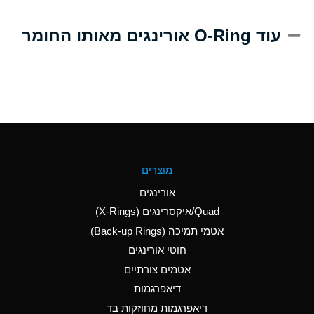
A
Alum-NH3-Cr-K
עוד O-Ring אורינגים מאותו החומר
(Aqueous)
D
Aluminum Acetate
(Aqueous)
B
Aluminum Chloride
(Aqueous)
B
Aluminum Fluoride
מוצרים
(Aqueous)
אורינגים
B
Aluminum Nitrate
Quad/איקסרינגים (X-Rings)
(Aqueous)
אטמי תמיכה (Back-up Rings)
A
Aluminum Phosphate
חוטי אורינגים
(Aqueous)
אטמים צורתיים
A
Aluminum Sulfate
דיאפרגמות
(Aqueous)
דיאפרגמות מחוזקות בד