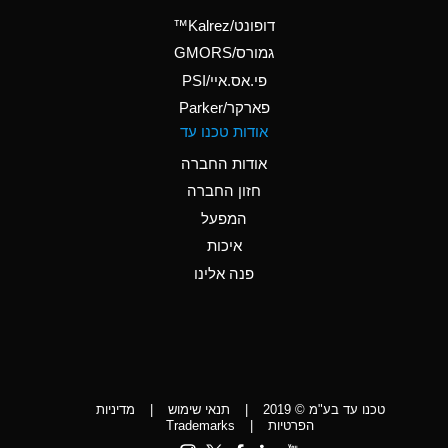
(Aqueous)
דופונט/Kalrez™
A
Ammonium Phosphate
גמורס/GMORS
(Aqueous)
פי.אס.איי/PSI
פארקר/Parker
*
Ammonium Sulfate
אודות טכנו עד
(Aqueous)
אודות החברה
D
Amyl Acetate (Banana
חזון החברה
Oil)
המפעל
D
Amyl Alcohol
איכות
*
Amyl Borate
פנה אלינו
D
Amyl
Chloronapthalene
D
Amyl Napthalene
טכנו עד בע"מ © 2019
|
תנאי שימוש
|
מדיניות
D
Aniline
הפרטיות
|
Trademarks