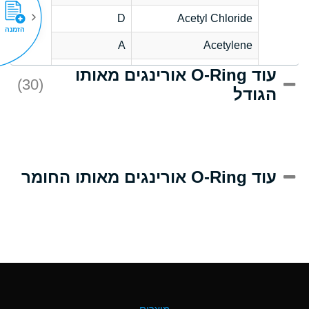
D
Acetyl Chloride
הזמנה
A
Acetylene
עוד O-Ring אורינגים מאותו
D
Acrlylonitrile
(30)
הגודל
A
Adipic Acid
D
Alkazene
(Dibromoethylbenzene)
A
Alum-NH3-Cr-K
עוד O-Ring אורינגים מאותו החומר
(Aqueous)
B
Aluminum Acetate
(Aqueous)
A
Aluminum Chloride
(Aqueous)
A
Aluminum Fluoride