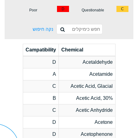
D
C
Poor
Questionable
נקה חיפוש
Campatibility
Chemical
D
Acetaldehyde
A
Acetamide
C
Acetic Acid, Glacial
B
Acetic Acid, 30%
C
Acetic Anhydride
D
Acetone
D
Acetophenone