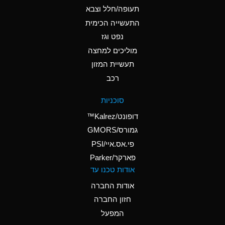
D
Ammonium Hydroxide
תעופה/חלל וצבא
(conc.)
התעשייה הכימית
נפט וגז
A
Ammonium Nitrate
(Aqueous)
מוליכים למחצה
תעשיית המזון
A
Ammonium Nitrite
רכב
(Aqueous)
D
Ammonium Persulfate
סוכניות
(Aqueous)
דופונט/Kalrez™
A
Ammonium Phosphate
גמורס/GMORS
(Aqueous)
פי.אס.איי/PSI
פארקר/Parker
A
Ammonium Sulfate
אודות טכנו עד
(Aqueous)
אודות החברה
D
Amyl Acetate (Banana
חזון החברה
Oil)
המפעל
B
Amyl Alcohol