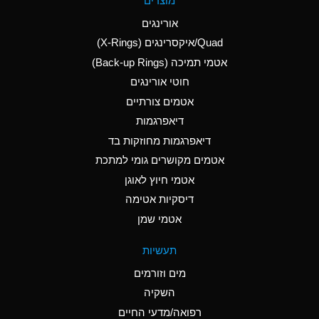
מוצרים
(Aqueous)
אורינגים
A
Aluminum Nitrate
Quad/איקסרינגים (X-Rings)
(Aqueous)
אטמי תמיכה (Back-up Rings)
A
Aluminum Phosphate
חוטי אורינגים
(Aqueous)
אטמים צורתיים
A
Aluminum Sulfate
דיאפרגמות
(Aqueous)
דיאפרגמות מחוזקות בד
B
Ammonia Anhydrous
אטמים מקושרים גומי למתכת
אטמי חיוץ לאוגן
A
Ammonia Gas (cold)
דיסקיות אטימה
D
Ammonia Gas (hot)
אטמי שמן
D
Ammonium Carbonate
תעשיות
(Aqueous)
מים וזורמים
A
Ammonium Chloride
השקיה
(Aqueous)
רפואה/מדעי החיים