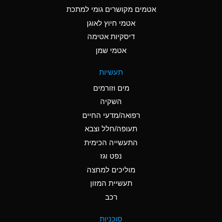
C
Ammonia Anhydrous
אטמים מקושרים גומי למתכת
אטמי חיוץ לאוגן
A
Ammonia Gas (cold)
דיסקיות אטימה
A
Ammonia Gas (hot)
אטמי שמן
*
Ammonium Carbonate
תעשיות
(Aqueous)
מים וזורמים
*
Ammonium Chloride
השקיה
(Aqueous)
רפואה/מדעי החיים
A
Ammonium Hydroxide
תעופה/חלל וצבא
(conc.)
התעשייה הכימית
נפט וגז
*
Ammonium Nitrate
(Aqueous)
מוליכים למחצה
תעשיית המזון
B
Ammonium Nitrite
רכב
(Aqueous)
*
Ammonium Persulfate
סוכניות