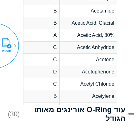
B
Acetamide
B
Acetic Acid, Glacial
A
Acetic Acid, 30%
C
Acetic Anhydride
הזמנה
C
Acetone
D
Acetophenone
C
Acetyl Chloride
B
Acetylene
עוד O-Ring אורינגים מאותו
D
Acrlylonitrile
(30)
הגודל
*
Adipic Acid
D
Alkazene
(Dibromoethylbenzene)