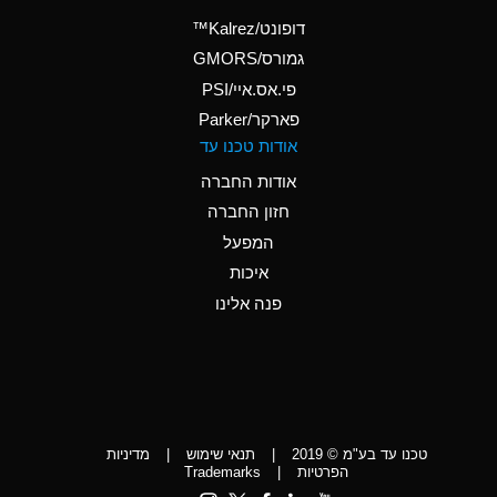
(Aqueous)
דופונט/Kalrez™
A
Ammonium Phosphate
גמורס/GMORS
(Aqueous)
פי.אס.איי/PSI
פארקר/Parker
*
Ammonium Sulfate
אודות טכנו עד
(Aqueous)
אודות החברה
D
Amyl Acetate (Banana
חזון החברה
Oil)
המפעל
D
Amyl Alcohol
איכות
*
Amyl Borate
פנה אלינו
D
Amyl
Chloronapthalene
D
Amyl Napthalene
טכנו עד בע"מ © 2019
|
תנאי שימוש
|
מדיניות
D
Aniline
הפרטיות
|
Trademarks