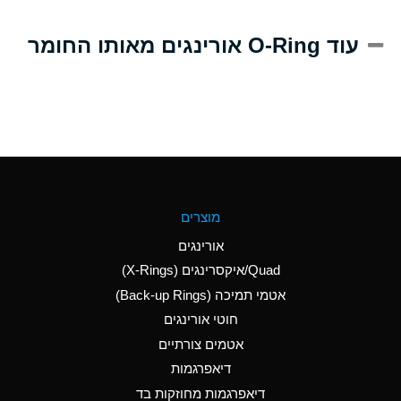
A
Alum-NH3-Cr-K
עוד O-Ring אורינגים מאותו החומר
(Aqueous)
D
Aluminum Acetate
(Aqueous)
B
Aluminum Chloride
(Aqueous)
B
Aluminum Fluoride
מוצרים
(Aqueous)
אורינגים
B
Aluminum Nitrate
Quad/איקסרינגים (X-Rings)
(Aqueous)
אטמי תמיכה (Back-up Rings)
A
Aluminum Phosphate
חוטי אורינגים
(Aqueous)
אטמים צורתיים
A
Aluminum Sulfate
דיאפרגמות
(Aqueous)
דיאפרגמות מחוזקות בד