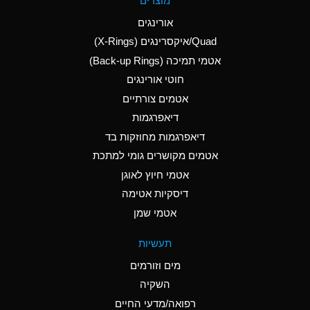
מוצרים
(Aqueous)
אורינגים
A
Aluminum Nitrate
Quad/איקסרינגים (X-Rings)
(Aqueous)
אטמי תמיכה (Back-up Rings)
A
Aluminum Phosphate
חוטי אורינגים
(Aqueous)
אטמים צורתיים
A
Aluminum Sulfate
דיאפרגמות
(Aqueous)
דיאפרגמות מחוזקות בד
D
Ammonia Anhydrous
אטמים מקושרים גומי למתכת
אטמי חיוץ לאוגן
D
Ammonia Gas (cold)
דיסקיות אטימה
D
Ammonia Gas (hot)
אטמי שמן
A
Ammonium Carbonate
תעשיות
(Aqueous)
מים וזורמים
A
Ammonium Chloride
השקיה
(Aqueous)
רפואה/מדעי החיים