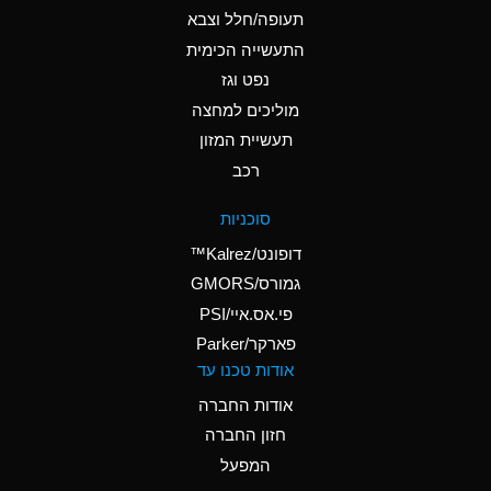
B
Ammonium Hydroxide
תעופה/חלל וצבא
(conc.)
התעשייה הכימית
נפט וגז
A
Ammonium Nitrate
(Aqueous)
מוליכים למחצה
תעשיית המזון
A
Ammonium Nitrite
רכב
(Aqueous)
A
Ammonium Persulfate
סוכניות
(Aqueous)
דופונט/Kalrez™
A
Ammonium Phosphate
גמורס/GMORS
(Aqueous)
פי.אס.איי/PSI
פארקר/Parker
B
Ammonium Sulfate
אודות טכנו עד
(Aqueous)
אודות החברה
D
Amyl Acetate (Banana
חזון החברה
Oil)
המפעל
B
Amyl Alcohol