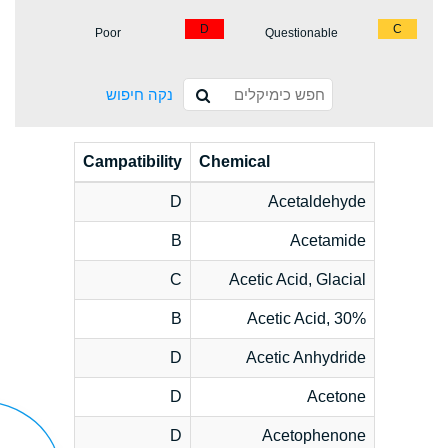
D
C
Poor
Questionable
נקה חיפוש
Campatibility
Chemical
D
Acetaldehyde
B
Acetamide
C
Acetic Acid, Glacial
B
Acetic Acid, 30%
D
Acetic Anhydride
D
Acetone
D
Acetophenone