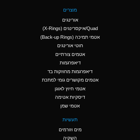
A
Aluminum Fluoride
מוצרים
(Aqueous)
אורינגים
A
Aluminum Nitrate
Quad/איקסרינגים (X-Rings)
(Aqueous)
אטמי תמיכה (Back-up Rings)
A
Aluminum Phosphate
חוטי אורינגים
(Aqueous)
אטמים צורתיים
A
Aluminum Sulfate
דיאפרגמות
(Aqueous)
דיאפרגמות מחוזקות בד
D
Ammonia Anhydrous
אטמים מקושרים גומי למתכת
אטמי חיוץ לאוגן
D
Ammonia Gas (cold)
דיסקיות אטימה
D
Ammonia Gas (hot)
אטמי שמן
A
Ammonium Carbonate
תעשיות
(Aqueous)
מים וזורמים
A
Ammonium Chloride
השקיה