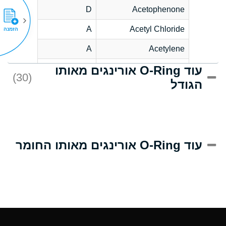
D
Acetophenone
A
Acetyl Chloride
הזמנה
A
Acetylene
עוד O-Ring אורינגים מאותו
C
Acrlylonitrile
(30)
הגודל
A
Adipic Acid
B
Alkazene
(Dibromoethylbenzene)
D
Alum-NH3-Cr-K
עוד O-Ring אורינגים מאותו החומר
(Aqueous)
D
Aluminum Acetate
(Aqueous)
A
Aluminum Chloride
(Aqueous)