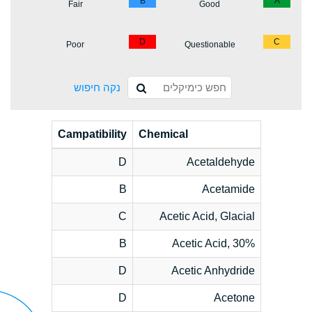
B
A
Fair
Good
D
C
Poor
Questionable
נקה חיפוש
Campatibility
Chemical
D
Acetaldehyde
B
Acetamide
C
Acetic Acid, Glacial
B
Acetic Acid, 30%
D
Acetic Anhydride
D
Acetone