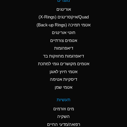
מוצרים
(Aqueous)
אורינגים
A
Aluminum Nitrate
Quad/איקסרינגים (X-Rings)
(Aqueous)
אטמי תמיכה (Back-up Rings)
A
Aluminum Phosphate
חוטי אורינגים
(Aqueous)
אטמים צורתיים
A
Aluminum Sulfate
דיאפרגמות
(Aqueous)
דיאפרגמות מחוזקות בד
D
Ammonia Anhydrous
אטמים מקושרים גומי למתכת
אטמי חיוץ לאוגן
D
Ammonia Gas (cold)
דיסקיות אטימה
D
Ammonia Gas (hot)
אטמי שמן
A
Ammonium Carbonate
תעשיות
(Aqueous)
מים וזורמים
A
Ammonium Chloride
השקיה
(Aqueous)
רפואה/מדעי החיים