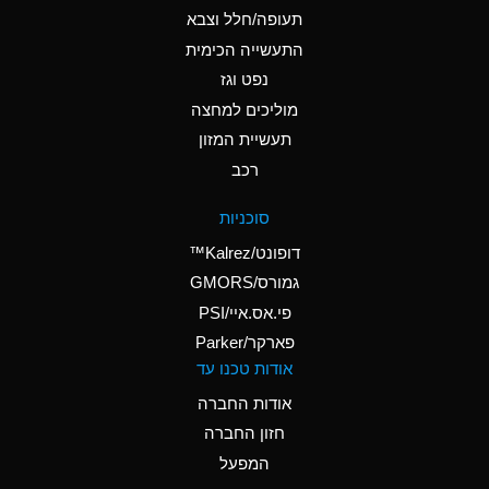
B
Ammonium Hydroxide
תעופה/חלל וצבא
(conc.)
התעשייה הכימית
נפט וגז
A
Ammonium Nitrate
(Aqueous)
מוליכים למחצה
תעשיית המזון
A
Ammonium Nitrite
רכב
(Aqueous)
A
Ammonium Persulfate
סוכניות
(Aqueous)
דופונט/Kalrez™
A
Ammonium Phosphate
גמורס/GMORS
(Aqueous)
פי.אס.איי/PSI
פארקר/Parker
B
Ammonium Sulfate
אודות טכנו עד
(Aqueous)
אודות החברה
D
Amyl Acetate (Banana
חזון החברה
Oil)
המפעל
B
Amyl Alcohol