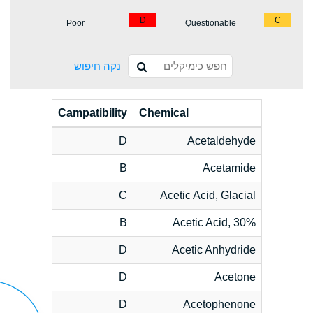
D
C
Poor
Questionable
נקה חיפוש
Campatibility
Chemical
D
Acetaldehyde
B
Acetamide
C
Acetic Acid, Glacial
B
Acetic Acid, 30%
D
Acetic Anhydride
D
Acetone
D
Acetophenone