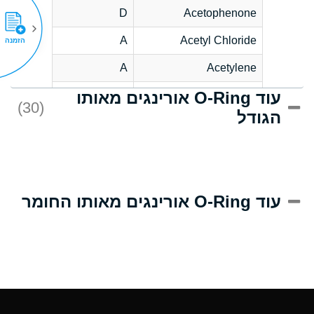
D
Acetophenone
A
Acetyl Chloride
הזמנה
A
Acetylene
עוד O-Ring אורינגים מאותו
C
Acrlylonitrile
(30)
הגודל
A
Adipic Acid
B
Alkazene
(Dibromoethylbenzene)
D
Alum-NH3-Cr-K
עוד O-Ring אורינגים מאותו החומר
(Aqueous)
D
Aluminum Acetate
(Aqueous)
A
Aluminum Chloride
(Aqueous)