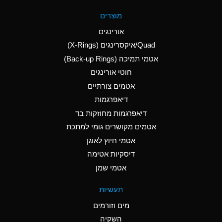
A
Aluminum Fluoride
מוצרים
(Aqueous)
אורינגים
A
Aluminum Nitrate
Quad/איקסרינגים (X-Rings)
(Aqueous)
אטמי תמיכה (Back-up Rings)
A
Aluminum Phosphate
חוטי אורינגים
(Aqueous)
אטמים צורתיים
A
Aluminum Sulfate
דיאפרגמות
(Aqueous)
דיאפרגמות מחוזקות בד
D
Ammonia Anhydrous
אטמים מקושרים גומי למתכת
אטמי חיוץ לאוגן
D
Ammonia Gas (cold)
דיסקיות אטימה
D
Ammonia Gas (hot)
אטמי שמן
A
Ammonium Carbonate
תעשיות
(Aqueous)
מים וזורמים
A
Ammonium Chloride
השקיה