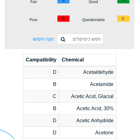
B
A
Fair
Good
D
C
Poor
Questionable
נקה חיפוש
Campatibility
Chemical
D
Acetaldehyde
B
Acetamide
C
Acetic Acid, Glacial
B
Acetic Acid, 30%
D
Acetic Anhydride
D
Acetone