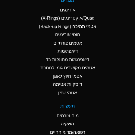
מוצרים
(Aqueous)
אורינגים
A
Aluminum Nitrate
Quad/איקסרינגים (X-Rings)
(Aqueous)
אטמי תמיכה (Back-up Rings)
A
Aluminum Phosphate
חוטי אורינגים
(Aqueous)
אטמים צורתיים
A
Aluminum Sulfate
דיאפרגמות
(Aqueous)
דיאפרגמות מחוזקות בד
B
Ammonia Anhydrous
אטמים מקושרים גומי למתכת
אטמי חיוץ לאוגן
A
Ammonia Gas (cold)
דיסקיות אטימה
D
Ammonia Gas (hot)
אטמי שמן
D
Ammonium Carbonate
תעשיות
(Aqueous)
מים וזורמים
A
Ammonium Chloride
השקיה
(Aqueous)
רפואה/מדעי החיים