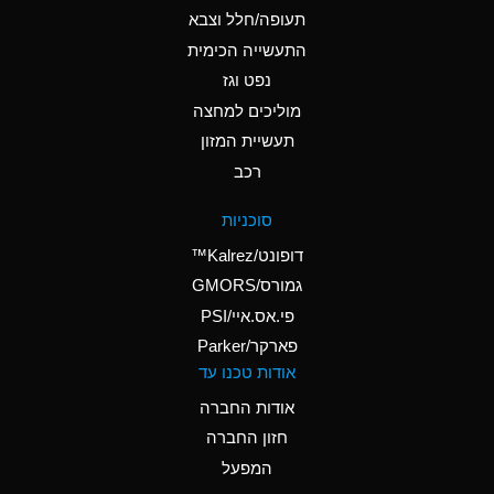
D
Ammonium Hydroxide
תעופה/חלל וצבא
(conc.)
התעשייה הכימית
נפט וגז
A
Ammonium Nitrate
(Aqueous)
מוליכים למחצה
תעשיית המזון
A
Ammonium Nitrite
רכב
(Aqueous)
D
Ammonium Persulfate
סוכניות
(Aqueous)
דופונט/Kalrez™
A
Ammonium Phosphate
גמורס/GMORS
(Aqueous)
פי.אס.איי/PSI
פארקר/Parker
A
Ammonium Sulfate
אודות טכנו עד
(Aqueous)
אודות החברה
D
Amyl Acetate (Banana
חזון החברה
Oil)
המפעל
B
Amyl Alcohol