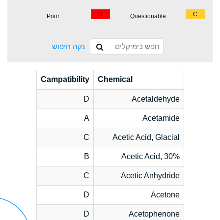
D
C
Poor
Questionable
נקה חיפוש
Campatibility
Chemical
D
Acetaldehyde
A
Acetamide
C
Acetic Acid, Glacial
B
Acetic Acid, 30%
C
Acetic Anhydride
D
Acetone
D
Acetophenone