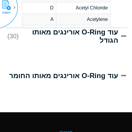
D
Acetyl Chloride
הזמנה
A
Acetylene
עוד O-Ring אורינגים מאותו
D
Acrlylonitrile
(30)
הגודל
A
Adipic Acid
D
Alkazene
(Dibromoethylbenzene)
A
Alum-NH3-Cr-K
עוד O-Ring אורינגים מאותו החומר
(Aqueous)
B
Aluminum Acetate
(Aqueous)
A
Aluminum Chloride
(Aqueous)
A
Aluminum Fluoride