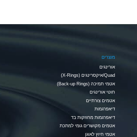
Aluminum Fluoride (Aqueous)
Aluminum Nitrate (Aqueous)
Aluminum Phosphate (Aqueous)
Aluminum Sulfate (Aqueous)
מוצרים
Ammonia Anhydrous
אורינגים
Ammonia Gas (cold)
Quad/איקסרינגים (X-Rings)
אטמי תמיכה (Back-up Rings)
Ammonia Gas (hot)
חוטי אורינגים
Ammonium Carbonate (Aqueous)
אטמים צורתיים
דיאפרגמות
Ammonium Chloride (Aqueous)
דיאפרגמות מחוזקות בד
Ammonium Hydroxide (conc.)
אטמים מקושרים גומי למתכת
אטמי חיוץ לאוגן
Ammonium Nitrate (Aqueous)