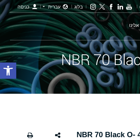
בלוג
עברית
כניסה
אלינו
פתח סרגל
אורינג שחור - 256.00×4.00 NBR 70 Black O-