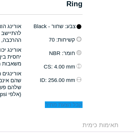
Ring
צבע
: שחור - Black
אורינג הו
להתיישב ב
קשיחות
: 70
ההרכבה, ו
אורינג יכ
חומר
: NBR
יחסית בין
משאבות מס
: 4.00 mm
CS
אורינגים 
: 256.00 mm
ID
שהם אינם 
שלהם פשו
(אלפי psi).
קבל הצעת מחיר
תאימות כימית