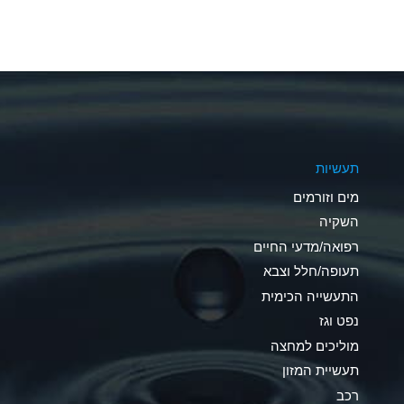
A
A
A
A
תעשיות
B
מים וזורמים
A
השקיה
רפואה/מדעי החיים
D
תעופה/חלל וצבא
D
התעשייה הכימית
נפט וגז
A
מוליכים למחצה
D
תעשיית המזון
רכב
A