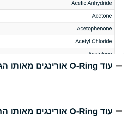
Acetic Anhydride
Acetone
Acetophenone
Acetyl Chloride
Acetylene
עוד O-Ring אורינגים מאותו הגודל
Acrlylonitrile
Adipic Acid
Alkazene (Dibromoethylbenzene)
Alum-NH3-Cr-K (Aqueous)
עוד O-Ring אורינגים מאותו החומר
Aluminum Acetate (Aqueous)
Aluminum Chloride (Aqueous)