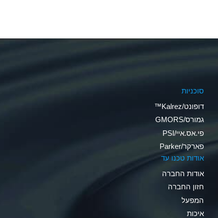
סוכניות
דופונט/Kalrez™
גמורס/GMORS
פי.אס.איי/PSI
פארקר/Parker
אודות טכנו עד
אודות החברה
חזון החברה
המפעל
איכות