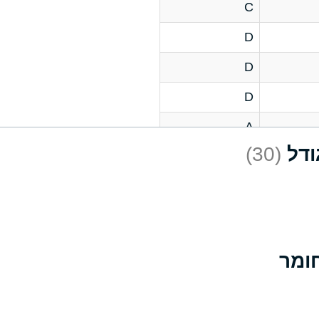
C
D
D
D
A
(30)
D
A
D
A
B
A