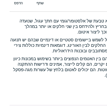
א טבעת של אלסטומר/גומי עם חתך עגול, שנועדה
חריץ ולהידחס בין שני חלקים או יותר במהלך
כך ליצור איטום.
ול לשמש ביישומים סטטיים או דינמיים שבהם יש תנועה
 החלקים לבין האורינג. דוגמאות דינמיות כוללות צירי
תובבים ובוכנות הידראוליות.
הם בין האטמים הנפוצים ביותר בשימוש במכונות כיוון
יקרים, הם קלים לייצור, אמינים ודרישות ההתקנה
טות. הם יכולים לאטום בלחץ של עשרות מגה-פסקל