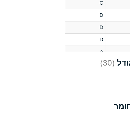
C
D
D
D
A
(30)
D
A
D
A
B
A