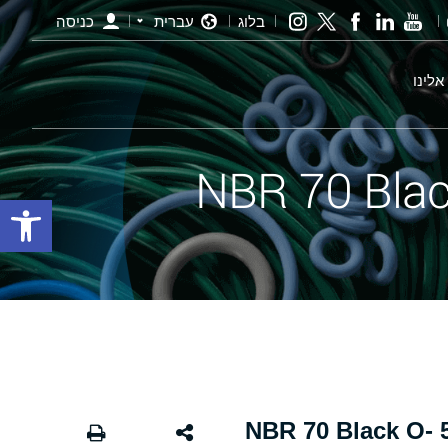
בלוג
עברית
כניסה
אלינו
פתח סרגל
אורינג שחור - 368.00×5.00 NBR 70 Black O-