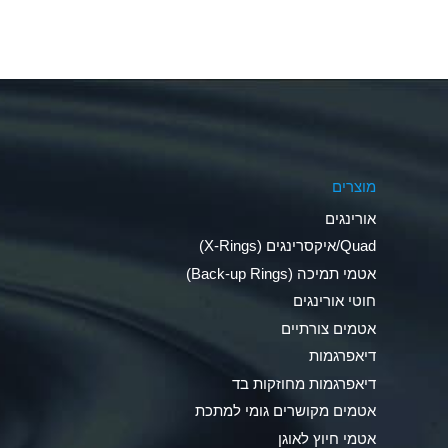
Aluminum Fluoride (Aqueous)
Aluminum Nitrate (Aqueous)
Aluminum Phosphate (Aqueous)
Aluminum Sulfate (Aqueous)
מוצרים
Ammonia Anhydrous
אורינגים
Ammonia Gas (cold)
Quad/איקסרינגים (X-Rings)
אטמי תמיכה (Back-up Rings)
Ammonia Gas (hot)
חוטי אורינגים
Ammonium Carbonate (Aqueous)
אטמים צורתיים
דיאפרגמות
Ammonium Chloride (Aqueous)
דיאפרגמות מחוזקות בד
Ammonium Hydroxide (conc.)
אטמים מקושרים גומי למתכת
אטמי חיוץ לאוגן
Ammonium Nitrate (Aqueous)