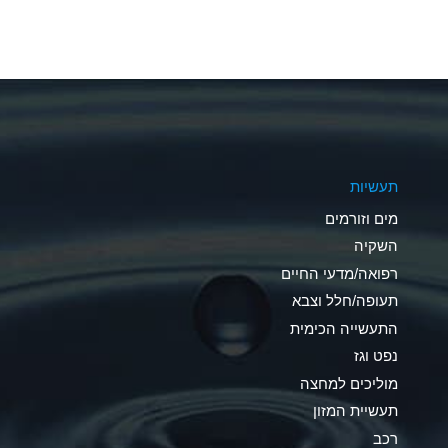
A
A
A
A
תעשיות
B
מים וזורמים
A
השקיה
רפואה/מדעי החיים
D
תעופה/חלל וצבא
D
התעשייה הכימית
נפט וגז
A
מוליכים למחצה
D
תעשיית המזון
רכב
A