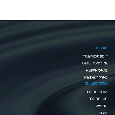
סוכניות
דופונט/Kalrez™
גמורס/GMORS
פי.אס.איי/PSI
פארקר/Parker
אודות טכנו עד
אודות החברה
חזון החברה
המפעל
איכות