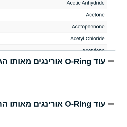
Acetic Anhydride
Acetone
Acetophenone
Acetyl Chloride
Acetylene
עוד O-Ring אורינגים מאותו הגודל
Acrlylonitrile
Adipic Acid
Alkazene (Dibromoethylbenzene)
Alum-NH3-Cr-K (Aqueous)
עוד O-Ring אורינגים מאותו החומר
Aluminum Acetate (Aqueous)
Aluminum Chloride (Aqueous)