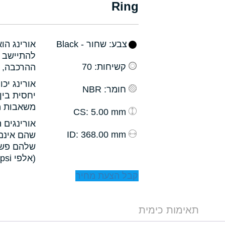
Ring
צבע
: שחור - Black
אורינג הו
להתיישב ב
קשיחות
: 70
ההרכבה, ו
אורינג יכ
חומר
: NBR
יחסית בין
משאבות מס
: 5.00 mm
CS
אורינגים 
: 368.00 mm
ID
שהם אינם 
שלהם פשו
(אלפי psi).
קבל הצעת מחיר
תאימות כימית