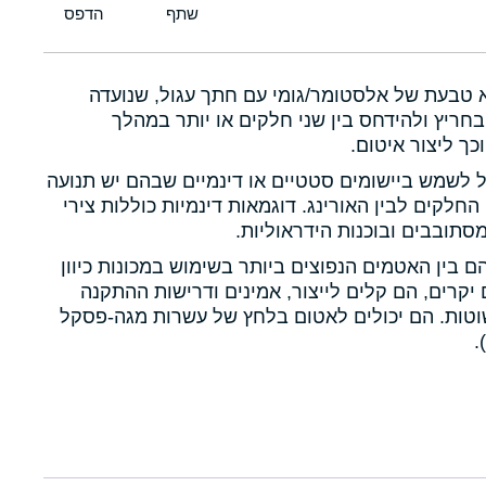
א טבעת של אלסטומר/גומי עם חתך עגול, שנועדה
חריץ ולהידחס בין שני חלקים או יותר במהלך
כך ליצור איטום.
ול לשמש ביישומים סטטיים או דינמיים שבהם יש תנועה
 החלקים לבין האורינג. דוגמאות דינמיות כוללות צירי
תובבים ובוכנות הידראוליות.
הם בין האטמים הנפוצים ביותר בשימוש במכונות כיוון
יקרים, הם קלים לייצור, אמינים ודרישות ההתקנה
טות. הם יכולים לאטום בלחץ של עשרות מגה-פסקל