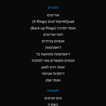
A
Aluminum Fluoride
מוצרים
(Aqueous)
אורינגים
A
Aluminum Nitrate
Quad/איקסרינגים (X-Rings)
(Aqueous)
אטמי תמיכה (Back-up Rings)
A
Aluminum Phosphate
חוטי אורינגים
(Aqueous)
אטמים צורתיים
A
Aluminum Sulfate
דיאפרגמות
(Aqueous)
דיאפרגמות מחוזקות בד
D
Ammonia Anhydrous
אטמים מקושרים גומי למתכת
אטמי חיוץ לאוגן
D
Ammonia Gas (cold)
דיסקיות אטימה
D
Ammonia Gas (hot)
אטמי שמן
A
Ammonium Carbonate
תעשיות
(Aqueous)
מים וזורמים
A
Ammonium Chloride
השקיה