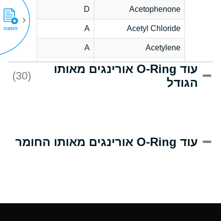
D
Acetophenone
A
Acetyl Chloride
הזמנה
A
Acetylene
עוד O-Ring אורינגים מאותו
C
Acrlylonitrile
(30)
הגודל
A
Adipic Acid
B
Alkazene
(Dibromoethylbenzene)
D
Alum-NH3-Cr-K
עוד O-Ring אורינגים מאותו החומר
(Aqueous)
D
Aluminum Acetate
(Aqueous)
A
Aluminum Chloride
(Aqueous)