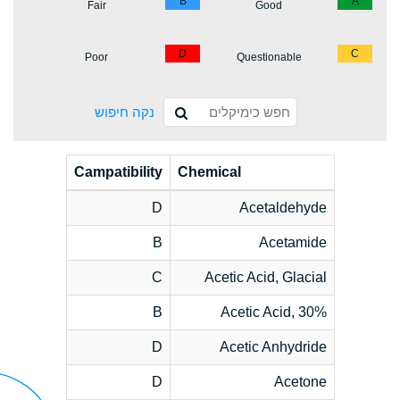
B
A
Fair
Good
D
C
Poor
Questionable
נקה חיפוש
Campatibility
Chemical
D
Acetaldehyde
B
Acetamide
C
Acetic Acid, Glacial
B
Acetic Acid, 30%
D
Acetic Anhydride
D
Acetone