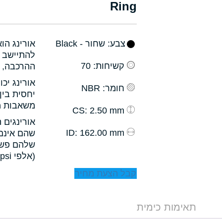
Ring
צבע
: שחור - Black
אורינג הו
להתיישב ב
קשיחות
: 70
ההרכבה, ו
אורינג יכ
חומר
: NBR
יחסית בין
משאבות מס
: 2.50 mm
CS
אורינגים 
: 162.00 mm
ID
שהם אינם 
שלהם פשו
(אלפי psi).
קבל הצעת מחיר
תאימות כימית