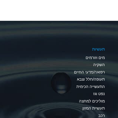
A
A
A
A
תעשיות
B
מים וזורמים
A
השקיה
רפואה/מדעי החיים
D
תעופה/חלל וצבא
D
התעשייה הכימית
נפט וגז
A
מוליכים למחצה
D
תעשיית המזון
רכב
A