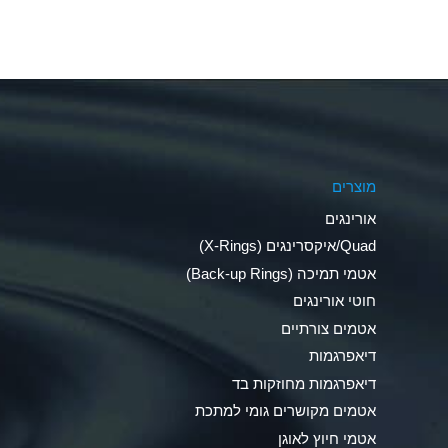
Aluminum Fluoride (Aqueous)
Aluminum Nitrate (Aqueous)
Aluminum Phosphate (Aqueous)
Aluminum Sulfate (Aqueous)
מוצרים
Ammonia Anhydrous
אורינגים
Ammonia Gas (cold)
Quad/איקסרינגים (X-Rings)
אטמי תמיכה (Back-up Rings)
Ammonia Gas (hot)
חוטי אורינגים
Ammonium Carbonate (Aqueous)
אטמים צורתיים
דיאפרגמות
Ammonium Chloride (Aqueous)
דיאפרגמות מחוזקות בד
Ammonium Hydroxide (conc.)
אטמים מקושרים גומי למתכת
אטמי חיוץ לאוגן
Ammonium Nitrate (Aqueous)