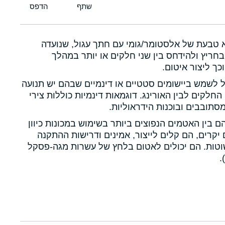
א טבעת של אלסטומר/גומי עם חתך עגול, שנועדה
חריץ ולהידחס בין שני חלקים או יותר במהלך
כך ליצור איטום.
ול לשמש ביישומים סטטיים או דינמיים שבהם יש תנועה
 החלקים לבין האורינג. דוגמאות דינמיות כוללות צירי
תובבים ובוכנות הידראוליות.
הם בין האטמים הנפוצים ביותר בשימוש במכונות כיוון
יקרים, הם קלים לייצור, אמינים ודרישות ההתקנה
טות. הם יכולים לאטום בלחץ של עשרות מגה-פסקל