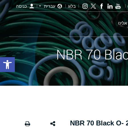
בלוג
עברית
כניסה
אלינו
פתח סרגל
אורינג שחור - 162.00×2.50 NBR 70 Black O-