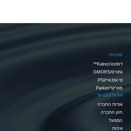
סוכניות
דופונט/Kalrez™
גמורס/GMORS
פי.אס.איי/PSI
פארקר/Parker
אודות טכנו עד
אודות החברה
חזון החברה
המפעל
איכות