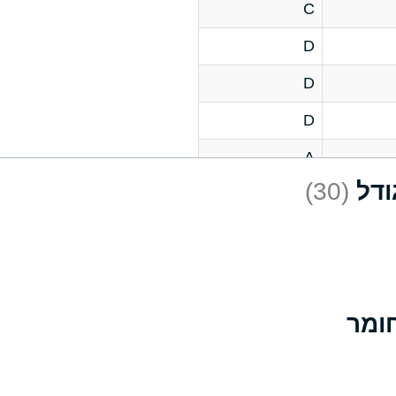
C
D
D
D
A
(30)
D
A
D
A
B
A