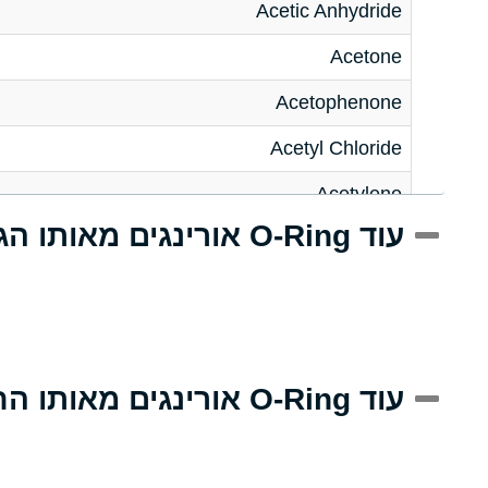
Acetic Anhydride
Acetone
Acetophenone
Acetyl Chloride
Acetylene
עוד O-Ring אורינגים מאותו הגודל
Acrlylonitrile
Adipic Acid
Alkazene (Dibromoethylbenzene)
Alum-NH3-Cr-K (Aqueous)
עוד O-Ring אורינגים מאותו החומר
Aluminum Acetate (Aqueous)
Aluminum Chloride (Aqueous)