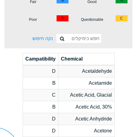
B
A
Fair
Good
D
C
Poor
Questionable
נקה חיפוש
Campatibility
Chemical
D
Acetaldehyde
B
Acetamide
C
Acetic Acid, Glacial
B
Acetic Acid, 30%
D
Acetic Anhydride
D
Acetone