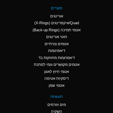
A
Aluminum Fluoride
מוצרים
(Aqueous)
אורינגים
A
Aluminum Nitrate
Quad/איקסרינגים (X-Rings)
(Aqueous)
אטמי תמיכה (Back-up Rings)
A
Aluminum Phosphate
חוטי אורינגים
(Aqueous)
אטמים צורתיים
A
Aluminum Sulfate
דיאפרגמות
(Aqueous)
דיאפרגמות מחוזקות בד
D
Ammonia Anhydrous
אטמים מקושרים גומי למתכת
אטמי חיוץ לאוגן
D
Ammonia Gas (cold)
דיסקיות אטימה
D
Ammonia Gas (hot)
אטמי שמן
A
Ammonium Carbonate
תעשיות
(Aqueous)
מים וזורמים
A
Ammonium Chloride
השקיה