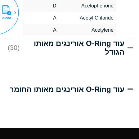
D
Acetophenone
A
Acetyl Chloride
הזמנה
A
Acetylene
עוד O-Ring אורינגים מאותו
C
Acrlylonitrile
(30)
הגודל
A
Adipic Acid
B
Alkazene
(Dibromoethylbenzene)
D
Alum-NH3-Cr-K
עוד O-Ring אורינגים מאותו החומר
(Aqueous)
D
Aluminum Acetate
(Aqueous)
A
Aluminum Chloride
(Aqueous)