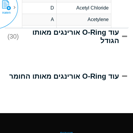
D
Acetyl Chloride
הזמנה
A
Acetylene
עוד O-Ring אורינגים מאותו
D
Acrlylonitrile
(30)
הגודל
A
Adipic Acid
D
Alkazene
(Dibromoethylbenzene)
A
Alum-NH3-Cr-K
עוד O-Ring אורינגים מאותו החומר
(Aqueous)
B
Aluminum Acetate
(Aqueous)
A
Aluminum Chloride
(Aqueous)
A
Aluminum Fluoride