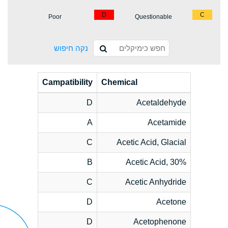
D
C
Poor
Questionable
נקה חיפוש
Campatibility
Chemical
D
Acetaldehyde
A
Acetamide
C
Acetic Acid, Glacial
B
Acetic Acid, 30%
C
Acetic Anhydride
D
Acetone
D
Acetophenone