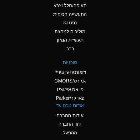
D
Ammonium Hydroxide
תעופה/חלל וצבא
(conc.)
התעשייה הכימית
נפט וגז
A
Ammonium Nitrate
(Aqueous)
מוליכים למחצה
תעשיית המזון
A
Ammonium Nitrite
רכב
(Aqueous)
D
Ammonium Persulfate
סוכניות
(Aqueous)
דופונט/Kalrez™
A
Ammonium Phosphate
גמורס/GMORS
(Aqueous)
פי.אס.איי/PSI
פארקר/Parker
A
Ammonium Sulfate
אודות טכנו עד
(Aqueous)
אודות החברה
D
Amyl Acetate (Banana
חזון החברה
Oil)
המפעל
B
Amyl Alcohol