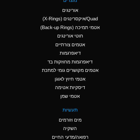
מוצרים
(Aqueous)
אורינגים
A
Aluminum Nitrate
Quad/איקסרינגים (X-Rings)
(Aqueous)
אטמי תמיכה (Back-up Rings)
A
Aluminum Phosphate
חוטי אורינגים
(Aqueous)
אטמים צורתיים
A
Aluminum Sulfate
דיאפרגמות
(Aqueous)
דיאפרגמות מחוזקות בד
B
Ammonia Anhydrous
אטמים מקושרים גומי למתכת
אטמי חיוץ לאוגן
A
Ammonia Gas (cold)
דיסקיות אטימה
D
Ammonia Gas (hot)
אטמי שמן
D
Ammonium Carbonate
תעשיות
(Aqueous)
מים וזורמים
A
Ammonium Chloride
השקיה
(Aqueous)
רפואה/מדעי החיים