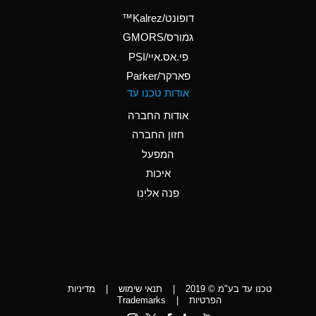
(Aqueous)
דופונט/Kalrez™
A
Ammonium Phosphate
גמורס/GMORS
(Aqueous)
פי.אס.איי/PSI
פארקר/Parker
*
Ammonium Sulfate
אודות טכנו עד
(Aqueous)
אודות החברה
D
Amyl Acetate (Banana
חזון החברה
Oil)
המפעל
D
Amyl Alcohol
איכות
*
Amyl Borate
פנה אלינו
D
Amyl
Chloronapthalene
D
Amyl Napthalene
טכנו עד בע"מ © 2019
|
תנאי שימוש
|
מדיניות
D
Aniline
הפרטיות
|
Trademarks