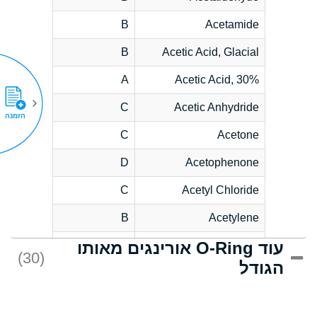
B
Acetamide
B
Acetic Acid, Glacial
A
Acetic Acid, 30%
C
Acetic Anhydride
הזמנה
C
Acetone
D
Acetophenone
C
Acetyl Chloride
B
Acetylene
עוד O-Ring אורינגים מאותו
D
Acrlylonitrile
(30)
הגודל
*
Adipic Acid
D
Alkazene
(Dibromoethylbenzene)