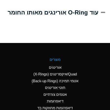
A
Alum-NH3-Cr-K
עוד O-Ring אורינגים מאותו החומר
(Aqueous)
D
Aluminum Acetate
(Aqueous)
B
Aluminum Chloride
(Aqueous)
B
Aluminum Fluoride
מוצרים
(Aqueous)
אורינגים
B
Aluminum Nitrate
Quad/איקסרינגים (X-Rings)
(Aqueous)
אטמי תמיכה (Back-up Rings)
A
Aluminum Phosphate
חוטי אורינגים
(Aqueous)
אטמים צורתיים
A
Aluminum Sulfate
דיאפרגמות
(Aqueous)
דיאפרגמות מחוזקות בד