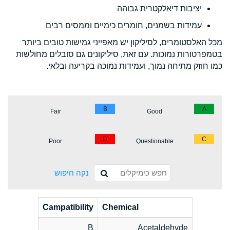
יציבות דיאלקטרית גבוהה
עמידות בשמנים, חומרים כימיים וממסים רבים
מכל האלסטומרים, לסיליקון יש מאפייני גמישות טובים ביותר
בטמפרטורות נמוכות. עם זאת, סיליקונים גם סובלים מחולשות
כמו חוזק מתיחה נמוך, ועמידות נמוכה בקריעה ובלאי.
B
A
Fair
Good
D
C
Poor
Questionable
נקה חיפוש
Campatibility
Chemical
B
Acetaldehyde