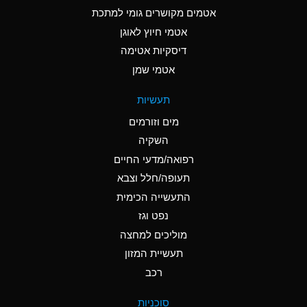
C
Ammonia Anhydrous
אטמים מקושרים גומי למתכת
אטמי חיוץ לאוגן
A
Ammonia Gas (cold)
דיסקיות אטימה
A
Ammonia Gas (hot)
אטמי שמן
*
Ammonium Carbonate
תעשיות
(Aqueous)
מים וזורמים
*
Ammonium Chloride
השקיה
(Aqueous)
רפואה/מדעי החיים
A
Ammonium Hydroxide
תעופה/חלל וצבא
(conc.)
התעשייה הכימית
נפט וגז
*
Ammonium Nitrate
(Aqueous)
מוליכים למחצה
תעשיית המזון
B
Ammonium Nitrite
רכב
(Aqueous)
*
Ammonium Persulfate
סוכניות