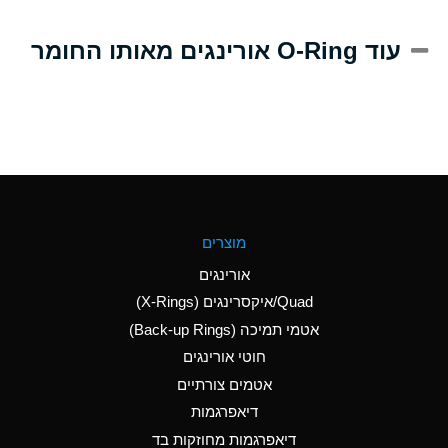
A
Alum-NH3-Cr-K
עוד O-Ring אורינגים מאותו החומר
(Aqueous)
D
Aluminum Acetate
(Aqueous)
B
Aluminum Chloride
(Aqueous)
B
Aluminum Fluoride
מוצרים
(Aqueous)
אורינגים
B
Aluminum Nitrate
Quad/איקסרינגים (X-Rings)
(Aqueous)
אטמי תמיכה (Back-up Rings)
A
Aluminum Phosphate
חוטי אורינגים
(Aqueous)
אטמים צורתיים
A
Aluminum Sulfate
דיאפרגמות
(Aqueous)
דיאפרגמות מחוזקות בד