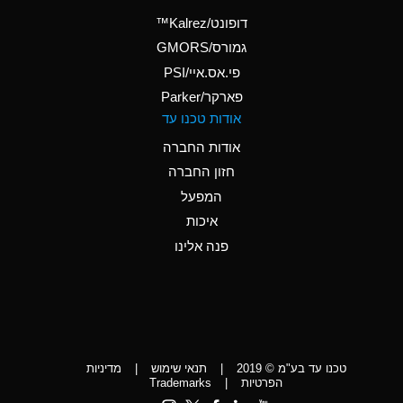
(Aqueous)
דופונט/Kalrez™
A
Ammonium Phosphate
גמורס/GMORS
(Aqueous)
פי.אס.איי/PSI
פארקר/Parker
*
Ammonium Sulfate
אודות טכנו עד
(Aqueous)
אודות החברה
D
Amyl Acetate (Banana
חזון החברה
Oil)
המפעל
D
Amyl Alcohol
איכות
*
Amyl Borate
פנה אלינו
D
Amyl
Chloronapthalene
D
Amyl Napthalene
טכנו עד בע"מ © 2019
|
תנאי שימוש
|
מדיניות
D
Aniline
הפרטיות
|
Trademarks