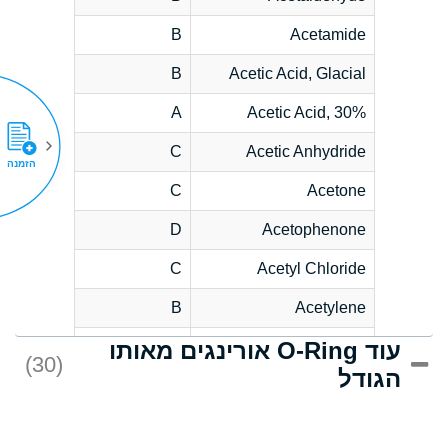
B
Acetamide
B
Acetic Acid, Glacial
A
Acetic Acid, 30%
C
Acetic Anhydride
הזמנה
C
Acetone
D
Acetophenone
C
Acetyl Chloride
B
Acetylene
עוד O-Ring אורינגים מאותו
D
Acrlylonitrile
(30)
הגודל
*
Adipic Acid
D
Alkazene
(Dibromoethylbenzene)