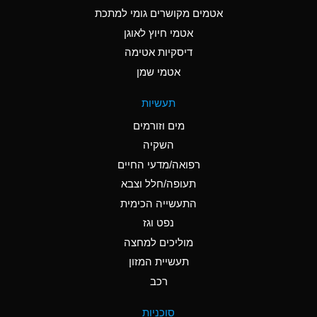
C
Ammonia Anhydrous
אטמים מקושרים גומי למתכת
אטמי חיוץ לאוגן
A
Ammonia Gas (cold)
דיסקיות אטימה
A
Ammonia Gas (hot)
אטמי שמן
*
Ammonium Carbonate
תעשיות
(Aqueous)
מים וזורמים
*
Ammonium Chloride
השקיה
(Aqueous)
רפואה/מדעי החיים
A
Ammonium Hydroxide
תעופה/חלל וצבא
(conc.)
התעשייה הכימית
נפט וגז
*
Ammonium Nitrate
(Aqueous)
מוליכים למחצה
תעשיית המזון
B
Ammonium Nitrite
רכב
(Aqueous)
*
Ammonium Persulfate
סוכניות