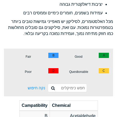
יציבות דיאלקטרית גבוהה
עמידות בשמנים, חומרים כימיים וממסים רבים
מכל האלסטומרים, לסיליקון יש מאפייני גמישות טובים ביותר
בטמפרטורות נמוכות. עם זאת, סיליקונים גם סובלים מחולשות
כמו חוזק מתיחה נמוך, ועמידות נמוכה בקריעה ובלאי.
B
A
Fair
Good
D
C
Poor
Questionable
נקה חיפוש
Campatibility
Chemical
B
Acetaldehyde