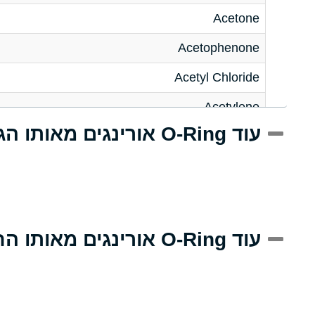
Acetone
Acetophenone
Acetyl Chloride
Acetylene
עוד O-Ring אורינגים מאותו הגודל
Acrlylonitrile
Adipic Acid
Alkazene (Dibromoethylbenzene)
Alum-NH3-Cr-K (Aqueous)
עוד O-Ring אורינגים מאותו החומר
Aluminum Acetate (Aqueous)
Aluminum Chloride (Aqueous)
Aluminum Fluoride (Aqueous)