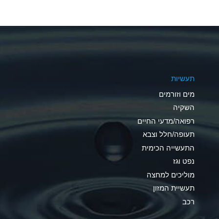
A
A
A
תעשיות
D
מים וזורמים
D
השקיה
רפואה/מדעי החיים
D
תעופה/חלל וצבא
A
התעשייה הכימית
נפט וגז
A
מוליכים למחצה
B
תעשיית המזון
רכב
A