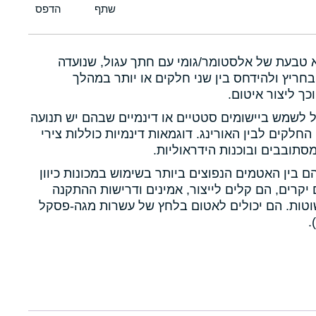
א טבעת של אלסטומר/גומי עם חתך עגול, שנועדה
חריץ ולהידחס בין שני חלקים או יותר במהלך
כך ליצור איטום.
ול לשמש ביישומים סטטיים או דינמיים שבהם יש תנועה
 החלקים לבין האורינג. דוגמאות דינמיות כוללות צירי
תובבים ובוכנות הידראוליות.
הם בין האטמים הנפוצים ביותר בשימוש במכונות כיוון
יקרים, הם קלים לייצור, אמינים ודרישות ההתקנה
טות. הם יכולים לאטום בלחץ של עשרות מגה-פסקל