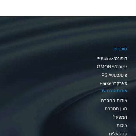
סוכניות
דופונט/Kalrez™
גמורס/GMORS
פי.אס.איי/PSI
פארקר/Parker
אודות טכנו עד
אודות החברה
חזון החברה
המפעל
איכות
פנה אלינו