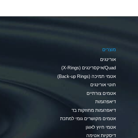
Aluminum Nitrate (Aqueous)
Aluminum Phosphate (Aqueous)
Aluminum Sulfate (Aqueous)
מוצרים
Ammonia Anhydrous
אורינגים
Ammonia Gas (cold)
Quad/איקסרינגים (X-Rings)
אטמי תמיכה (Back-up Rings)
Ammonia Gas (hot)
חוטי אורינגים
Ammonium Carbonate (Aqueous)
אטמים צורתיים
דיאפרגמות
Ammonium Chloride (Aqueous)
דיאפרגמות מחוזקות בד
Ammonium Hydroxide (conc.)
אטמים מקושרים גומי למתכת
אטמי חיוץ לאוגן
Ammonium Nitrate (Aqueous)
דיסקיות אטימה