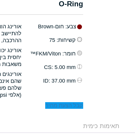
O-Ring
צבע
: חום-Brown
אורינג הו
להתיישב ב
קשיחות
: 75
ההרכבה, ו
אורינג יכ
חומר
: FKM/Viton™
יחסית בין
משאבות מס
: 5.00 mm
CS
אורינגים 
: 37.00 mm
ID
שהם אינם 
שלהם פשו
(אלפי psi).
קבל הצעת מחיר
תאימות כימית