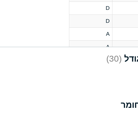
D
D
A
A
(30)
C
A
B
D
D
A
A