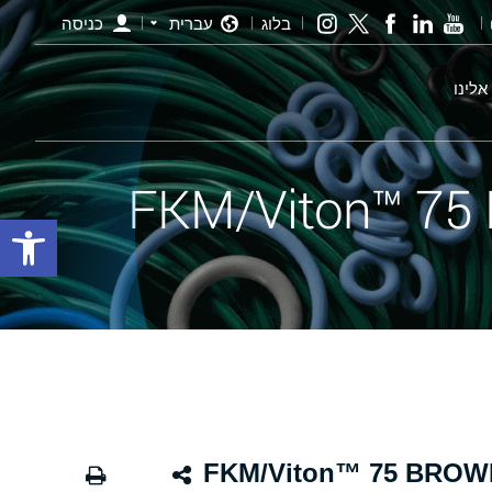
בלוג
עברית
כניסה
אלינו
פתח סרגל
ינג חום - 37.00×5.00 FKM/Viton™ 75 BROWN