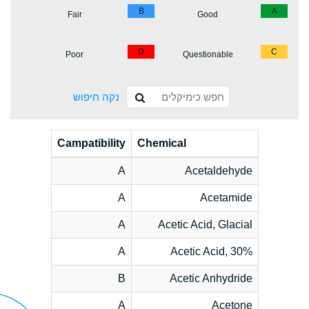
B
A
Fair
Good
D
C
Poor
Questionable
נקה חיפוש
Campatibility
Chemical
A
Acetaldehyde
A
Acetamide
A
Acetic Acid, Glacial
A
Acetic Acid, 30%
B
Acetic Anhydride
A
Acetone