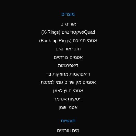
A
Aluminum Fluoride
מוצרים
(Aqueous)
אורינגים
A
Aluminum Nitrate
Quad/איקסרינגים (X-Rings)
(Aqueous)
אטמי תמיכה (Back-up Rings)
A
Aluminum Phosphate
חוטי אורינגים
(Aqueous)
אטמים צורתיים
A
Aluminum Sulfate
דיאפרגמות
(Aqueous)
דיאפרגמות מחוזקות בד
A
Ammonia Anhydrous
אטמים מקושרים גומי למתכת
אטמי חיוץ לאוגן
A
Ammonia Gas (cold)
דיסקיות אטימה
B
Ammonia Gas (hot)
אטמי שמן
*
Ammonium Carbonate
תעשיות
(Aqueous)
מים וזורמים
A
Ammonium Chloride