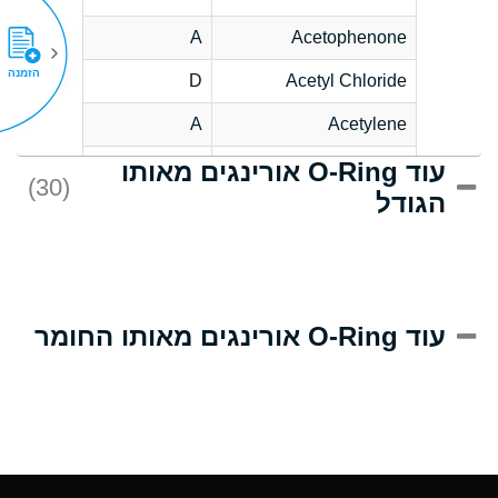
A
Acetophenone
הזמנה
D
Acetyl Chloride
A
Acetylene
עוד O-Ring אורינגים מאותו
D
Acrlylonitrile
(30)
הגודל
A
Adipic Acid
D
Alkazene
(Dibromoethylbenzene)
A
Alum-NH3-Cr-K
עוד O-Ring אורינגים מאותו החומר
(Aqueous)
A
Aluminum Acetate
(Aqueous)
A
Aluminum Chloride
(Aqueous)