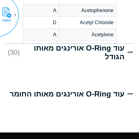
A
Acetophenone
הזמנה
D
Acetyl Chloride
A
Acetylene
עוד O-Ring אורינגים מאותו
D
Acrlylonitrile
(30)
הגודל
A
Adipic Acid
D
Alkazene
(Dibromoethylbenzene)
A
Alum-NH3-Cr-K
עוד O-Ring אורינגים מאותו החומר
(Aqueous)
A
Aluminum Acetate
(Aqueous)
A
Aluminum Chloride
(Aqueous)