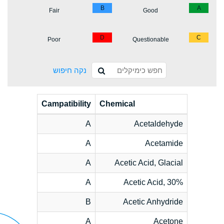
B
A
Fair
Good
D
C
Poor
Questionable
נקה חיפוש
Campatibility
Chemical
A
Acetaldehyde
A
Acetamide
A
Acetic Acid, Glacial
A
Acetic Acid, 30%
B
Acetic Anhydride
A
Acetone