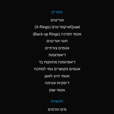
A
Aluminum Fluoride
מוצרים
(Aqueous)
אורינגים
A
Aluminum Nitrate
Quad/איקסרינגים (X-Rings)
(Aqueous)
אטמי תמיכה (Back-up Rings)
A
Aluminum Phosphate
חוטי אורינגים
(Aqueous)
אטמים צורתיים
A
Aluminum Sulfate
דיאפרגמות
(Aqueous)
דיאפרגמות מחוזקות בד
A
Ammonia Anhydrous
אטמים מקושרים גומי למתכת
אטמי חיוץ לאוגן
A
Ammonia Gas (cold)
דיסקיות אטימה
B
Ammonia Gas (hot)
אטמי שמן
*
Ammonium Carbonate
תעשיות
(Aqueous)
מים וזורמים
A
Ammonium Chloride