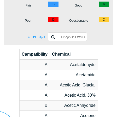
B
A
Fair
Good
D
C
Poor
Questionable
נקה חיפוש
Campatibility
Chemical
A
Acetaldehyde
A
Acetamide
A
Acetic Acid, Glacial
A
Acetic Acid, 30%
B
Acetic Anhydride
A
Acetone