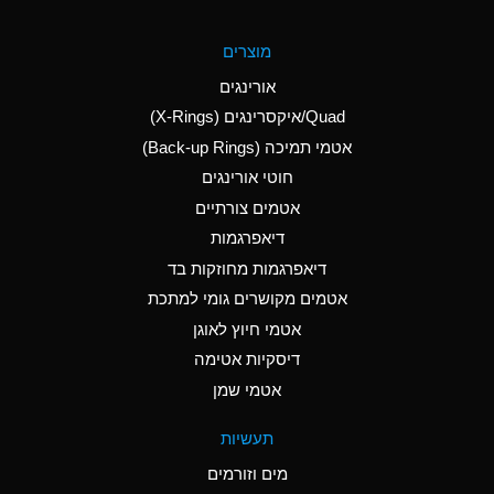
A
Aluminum Fluoride
מוצרים
(Aqueous)
אורינגים
A
Aluminum Nitrate
Quad/איקסרינגים (X-Rings)
(Aqueous)
אטמי תמיכה (Back-up Rings)
A
Aluminum Phosphate
חוטי אורינגים
(Aqueous)
אטמים צורתיים
A
Aluminum Sulfate
דיאפרגמות
(Aqueous)
דיאפרגמות מחוזקות בד
A
Ammonia Anhydrous
אטמים מקושרים גומי למתכת
אטמי חיוץ לאוגן
A
Ammonia Gas (cold)
דיסקיות אטימה
B
Ammonia Gas (hot)
אטמי שמן
*
Ammonium Carbonate
תעשיות
(Aqueous)
מים וזורמים
A
Ammonium Chloride