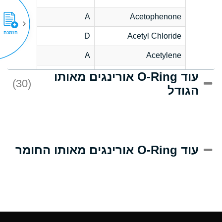
A
Acetophenone
הזמנה
D
Acetyl Chloride
A
Acetylene
עוד O-Ring אורינגים מאותו
D
Acrlylonitrile
(30)
הגודל
A
Adipic Acid
D
Alkazene
(Dibromoethylbenzene)
A
Alum-NH3-Cr-K
עוד O-Ring אורינגים מאותו החומר
(Aqueous)
A
Aluminum Acetate
(Aqueous)
A
Aluminum Chloride
(Aqueous)