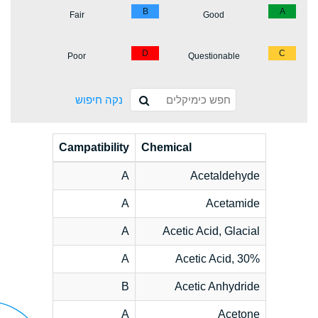
B
A
Fair
Good
D
C
Poor
Questionable
נקה חיפוש
Campatibility
Chemical
A
Acetaldehyde
A
Acetamide
A
Acetic Acid, Glacial
A
Acetic Acid, 30%
B
Acetic Anhydride
A
Acetone