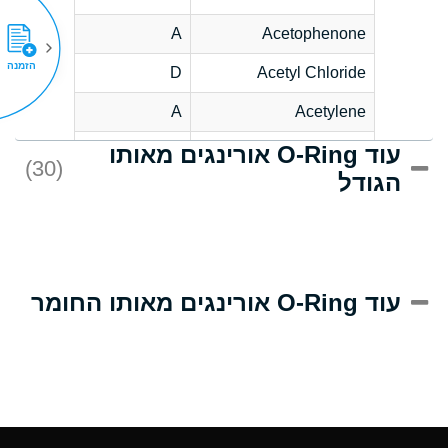
A
Acetophenone
הזמנה
D
Acetyl Chloride
A
Acetylene
עוד O-Ring אורינגים מאותו
D
Acrlylonitrile
(30)
הגודל
A
Adipic Acid
D
Alkazene
(Dibromoethylbenzene)
A
Alum-NH3-Cr-K
עוד O-Ring אורינגים מאותו החומר
(Aqueous)
A
Aluminum Acetate
(Aqueous)
A
Aluminum Chloride
(Aqueous)