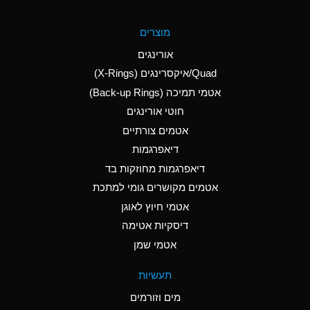
A
Aluminum Fluoride
מוצרים
(Aqueous)
אורינגים
A
Aluminum Nitrate
Quad/איקסרינגים (X-Rings)
(Aqueous)
אטמי תמיכה (Back-up Rings)
A
Aluminum Phosphate
חוטי אורינגים
(Aqueous)
אטמים צורתיים
A
Aluminum Sulfate
דיאפרגמות
(Aqueous)
דיאפרגמות מחוזקות בד
A
Ammonia Anhydrous
אטמים מקושרים גומי למתכת
אטמי חיוץ לאוגן
A
Ammonia Gas (cold)
דיסקיות אטימה
B
Ammonia Gas (hot)
אטמי שמן
*
Ammonium Carbonate
תעשיות
(Aqueous)
מים וזורמים
A
Ammonium Chloride