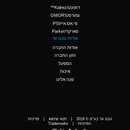
(Aqueous)
דופונט/Kalrez™
A
Ammonium Phosphate
גמורס/GMORS
(Aqueous)
פי.אס.איי/PSI
פארקר/Parker
*
Ammonium Sulfate
אודות טכנו עד
(Aqueous)
אודות החברה
D
Amyl Acetate (Banana
חזון החברה
Oil)
המפעל
D
Amyl Alcohol
איכות
*
Amyl Borate
פנה אלינו
D
Amyl
Chloronapthalene
D
Amyl Napthalene
טכנו עד בע"מ © 2019
|
תנאי שימוש
|
מדיניות
D
Aniline
הפרטיות
|
Trademarks