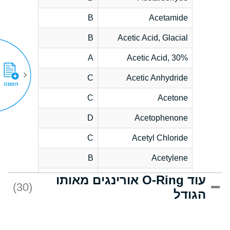
B
Acetamide
B
Acetic Acid, Glacial
A
Acetic Acid, 30%
C
Acetic Anhydride
הזמנה
C
Acetone
D
Acetophenone
C
Acetyl Chloride
B
Acetylene
עוד O-Ring אורינגים מאותו
D
Acrlylonitrile
(30)
הגודל
*
Adipic Acid
D
Alkazene
(Dibromoethylbenzene)