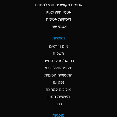
C
Ammonia Anhydrous
אטמים מקושרים גומי למתכת
אטמי חיוץ לאוגן
A
Ammonia Gas (cold)
דיסקיות אטימה
A
Ammonia Gas (hot)
אטמי שמן
*
Ammonium Carbonate
תעשיות
(Aqueous)
מים וזורמים
*
Ammonium Chloride
השקיה
(Aqueous)
רפואה/מדעי החיים
A
Ammonium Hydroxide
תעופה/חלל וצבא
(conc.)
התעשייה הכימית
נפט וגז
*
Ammonium Nitrate
(Aqueous)
מוליכים למחצה
תעשיית המזון
B
Ammonium Nitrite
רכב
(Aqueous)
*
Ammonium Persulfate
סוכניות