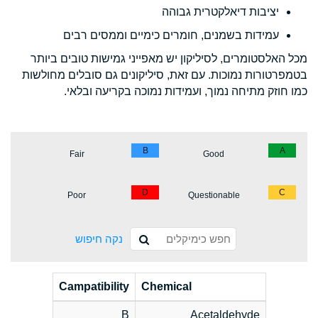
יציבות דיאלקטרית גבוהה
עמידות בשמנים, חומרים כימיים וממסים רבים
מכל האלסטומרים, לסיליקון יש מאפייני גמישות טובים ביותר
בטמפרטורות נמוכות. עם זאת, סיליקונים גם סובלים מחולשות
כמו חוזק מתיחה נמוך, ועמידות נמוכה בקריעה ובלאי.
B
A
Fair
Good
D
C
Poor
Questionable
נקה חיפוש
Campatibility
Chemical
B
Acetaldehyde