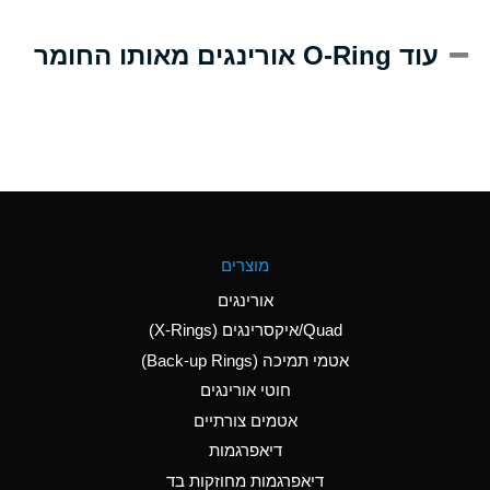
A
Alum-NH3-Cr-K
עוד O-Ring אורינגים מאותו החומר
(Aqueous)
D
Aluminum Acetate
(Aqueous)
B
Aluminum Chloride
(Aqueous)
B
Aluminum Fluoride
מוצרים
(Aqueous)
אורינגים
B
Aluminum Nitrate
Quad/איקסרינגים (X-Rings)
(Aqueous)
אטמי תמיכה (Back-up Rings)
A
Aluminum Phosphate
חוטי אורינגים
(Aqueous)
אטמים צורתיים
A
Aluminum Sulfate
דיאפרגמות
(Aqueous)
דיאפרגמות מחוזקות בד