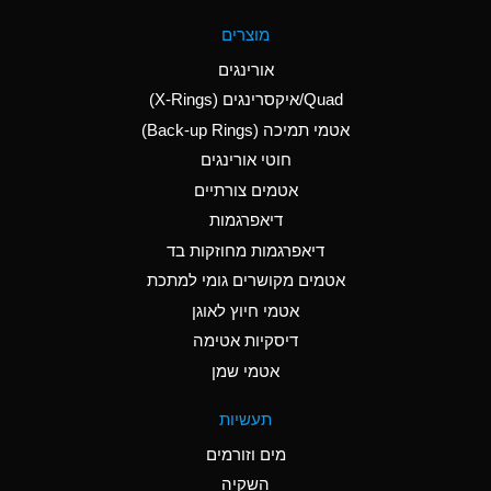
A
Aluminum Fluoride
מוצרים
(Aqueous)
אורינגים
A
Aluminum Nitrate
Quad/איקסרינגים (X-Rings)
(Aqueous)
אטמי תמיכה (Back-up Rings)
A
Aluminum Phosphate
חוטי אורינגים
(Aqueous)
אטמים צורתיים
A
Aluminum Sulfate
דיאפרגמות
(Aqueous)
דיאפרגמות מחוזקות בד
D
Ammonia Anhydrous
אטמים מקושרים גומי למתכת
אטמי חיוץ לאוגן
D
Ammonia Gas (cold)
דיסקיות אטימה
D
Ammonia Gas (hot)
אטמי שמן
A
Ammonium Carbonate
תעשיות
(Aqueous)
מים וזורמים
A
Ammonium Chloride
השקיה