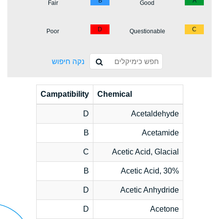
B
A
Fair
Good
D
C
Poor
Questionable
נקה חיפוש
Campatibility
Chemical
D
Acetaldehyde
B
Acetamide
C
Acetic Acid, Glacial
B
Acetic Acid, 30%
D
Acetic Anhydride
D
Acetone