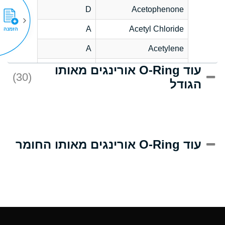
D
Acetophenone
A
Acetyl Chloride
הזמנה
A
Acetylene
עוד O-Ring אורינגים מאותו
C
Acrlylonitrile
(30)
הגודל
A
Adipic Acid
B
Alkazene
(Dibromoethylbenzene)
D
Alum-NH3-Cr-K
עוד O-Ring אורינגים מאותו החומר
(Aqueous)
D
Aluminum Acetate
(Aqueous)
A
Aluminum Chloride
(Aqueous)