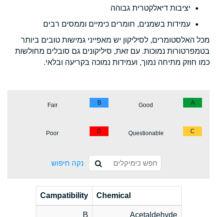
יציבות דיאלקטרית גבוהה
עמידות בשמנים, חומרים כימיים וממסים רבים
מכל האלסטומרים, לסיליקון יש מאפייני גמישות טובים ביותר
בטמפרטורות נמוכות. עם זאת, סיליקונים גם סובלים מחולשות
כמו חוזק מתיחה נמוך, ועמידות נמוכה בקריעה ובלאי.
B
A
Fair
Good
D
C
Poor
Questionable
נקה חיפוש
Campatibility
Chemical
B
Acetaldehyde