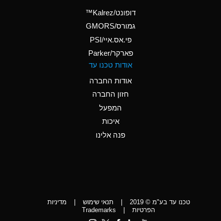
(Aqueous)
דופונט/Kalrez™
A
Ammonium Phosphate
גמורס/GMORS
(Aqueous)
פי.אס.איי/PSI
פארקר/Parker
*
Ammonium Sulfate
אודות טכנו עד
(Aqueous)
אודות החברה
D
Amyl Acetate (Banana
חזון החברה
Oil)
המפעל
D
Amyl Alcohol
איכות
*
Amyl Borate
פנה אלינו
D
Amyl
Chloronapthalene
D
Amyl Napthalene
טכנו עד בע"מ © 2019
|
תנאי שימוש
|
מדיניות
D
Aniline
הפרטיות
|
Trademarks