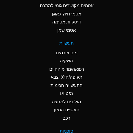
C
Ammonia Anhydrous
אטמים מקושרים גומי למתכת
אטמי חיוץ לאוגן
A
Ammonia Gas (cold)
דיסקיות אטימה
A
Ammonia Gas (hot)
אטמי שמן
*
Ammonium Carbonate
תעשיות
(Aqueous)
מים וזורמים
*
Ammonium Chloride
השקיה
(Aqueous)
רפואה/מדעי החיים
A
Ammonium Hydroxide
תעופה/חלל וצבא
(conc.)
התעשייה הכימית
נפט וגז
*
Ammonium Nitrate
(Aqueous)
מוליכים למחצה
תעשיית המזון
B
Ammonium Nitrite
רכב
(Aqueous)
*
Ammonium Persulfate
סוכניות