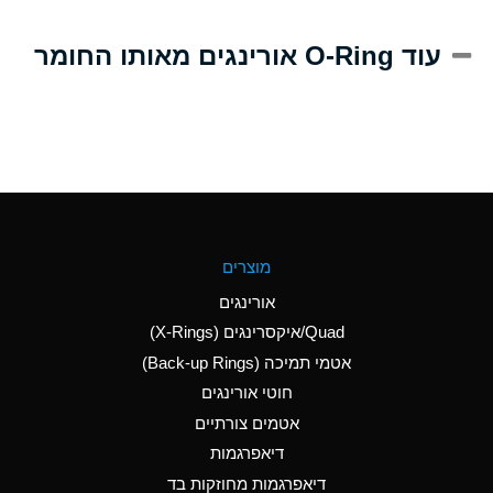
A
Alum-NH3-Cr-K
עוד O-Ring אורינגים מאותו החומר
(Aqueous)
D
Aluminum Acetate
(Aqueous)
B
Aluminum Chloride
(Aqueous)
B
Aluminum Fluoride
מוצרים
(Aqueous)
אורינגים
B
Aluminum Nitrate
Quad/איקסרינגים (X-Rings)
(Aqueous)
אטמי תמיכה (Back-up Rings)
A
Aluminum Phosphate
חוטי אורינגים
(Aqueous)
אטמים צורתיים
A
Aluminum Sulfate
דיאפרגמות
(Aqueous)
דיאפרגמות מחוזקות בד