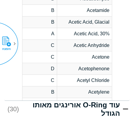
B
Acetamide
B
Acetic Acid, Glacial
A
Acetic Acid, 30%
C
Acetic Anhydride
הזמנה
C
Acetone
D
Acetophenone
C
Acetyl Chloride
B
Acetylene
עוד O-Ring אורינגים מאותו
D
Acrlylonitrile
(30)
הגודל
*
Adipic Acid
D
Alkazene
(Dibromoethylbenzene)