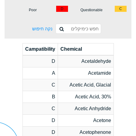
D
C
Poor
Questionable
נקה חיפוש
Campatibility
Chemical
D
Acetaldehyde
A
Acetamide
C
Acetic Acid, Glacial
B
Acetic Acid, 30%
C
Acetic Anhydride
D
Acetone
D
Acetophenone