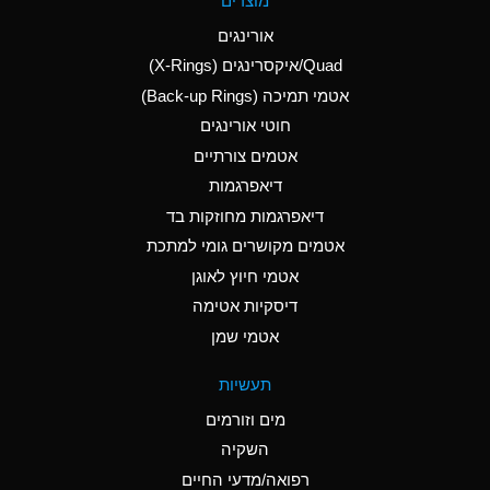
מוצרים
(Aqueous)
אורינגים
A
Aluminum Nitrate
Quad/איקסרינגים (X-Rings)
(Aqueous)
אטמי תמיכה (Back-up Rings)
A
Aluminum Phosphate
חוטי אורינגים
(Aqueous)
אטמים צורתיים
A
Aluminum Sulfate
דיאפרגמות
(Aqueous)
דיאפרגמות מחוזקות בד
B
Ammonia Anhydrous
אטמים מקושרים גומי למתכת
אטמי חיוץ לאוגן
A
Ammonia Gas (cold)
דיסקיות אטימה
D
Ammonia Gas (hot)
אטמי שמן
D
Ammonium Carbonate
תעשיות
(Aqueous)
מים וזורמים
A
Ammonium Chloride
השקיה
(Aqueous)
רפואה/מדעי החיים