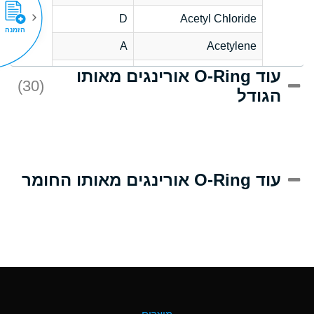
D
Acetyl Chloride
הזמנה
A
Acetylene
עוד O-Ring אורינגים מאותו
D
Acrlylonitrile
(30)
הגודל
A
Adipic Acid
D
Alkazene
(Dibromoethylbenzene)
A
Alum-NH3-Cr-K
עוד O-Ring אורינגים מאותו החומר
(Aqueous)
B
Aluminum Acetate
(Aqueous)
A
Aluminum Chloride
(Aqueous)
A
Aluminum Fluoride