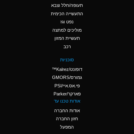
D
Ammonium Hydroxide
תעופה/חלל וצבא
(conc.)
התעשייה הכימית
נפט וגז
A
Ammonium Nitrate
(Aqueous)
מוליכים למחצה
תעשיית המזון
A
Ammonium Nitrite
רכב
(Aqueous)
D
Ammonium Persulfate
סוכניות
(Aqueous)
דופונט/Kalrez™
A
Ammonium Phosphate
גמורס/GMORS
(Aqueous)
פי.אס.איי/PSI
פארקר/Parker
A
Ammonium Sulfate
אודות טכנו עד
(Aqueous)
אודות החברה
D
Amyl Acetate (Banana
חזון החברה
Oil)
המפעל
B
Amyl Alcohol