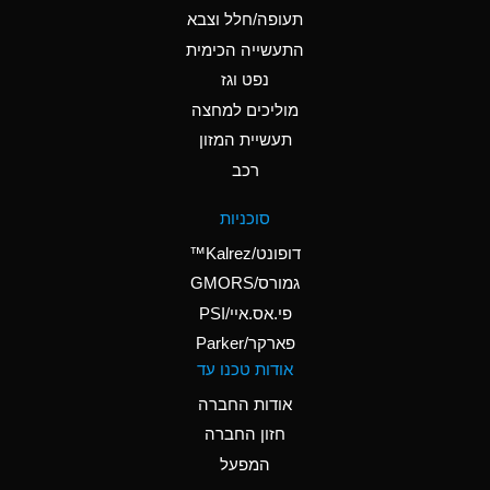
D
Ammonium Hydroxide
תעופה/חלל וצבא
(conc.)
התעשייה הכימית
נפט וגז
A
Ammonium Nitrate
(Aqueous)
מוליכים למחצה
תעשיית המזון
A
Ammonium Nitrite
רכב
(Aqueous)
D
Ammonium Persulfate
סוכניות
(Aqueous)
דופונט/Kalrez™
A
Ammonium Phosphate
גמורס/GMORS
(Aqueous)
פי.אס.איי/PSI
פארקר/Parker
A
Ammonium Sulfate
אודות טכנו עד
(Aqueous)
אודות החברה
D
Amyl Acetate (Banana
חזון החברה
Oil)
המפעל
B
Amyl Alcohol