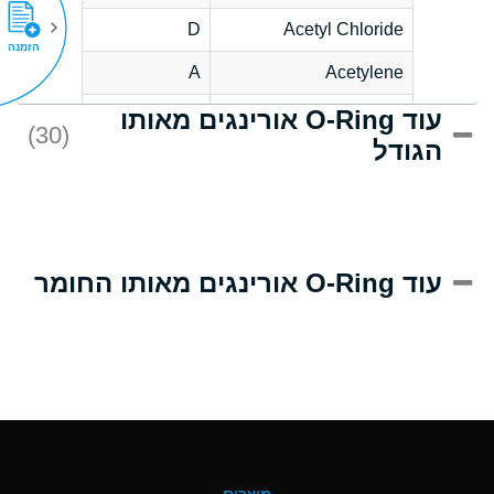
D
Acetyl Chloride
הזמנה
A
Acetylene
עוד O-Ring אורינגים מאותו
D
Acrlylonitrile
(30)
הגודל
A
Adipic Acid
D
Alkazene
(Dibromoethylbenzene)
A
Alum-NH3-Cr-K
עוד O-Ring אורינגים מאותו החומר
(Aqueous)
B
Aluminum Acetate
(Aqueous)
A
Aluminum Chloride
(Aqueous)
A
Aluminum Fluoride