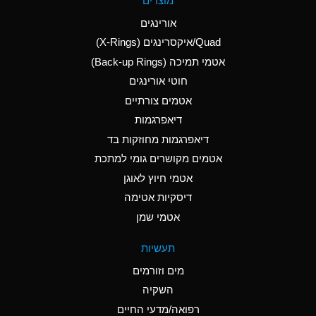
מוצרים
(Aqueous)
אורינגים
A
Aluminum Nitrate
Quad/איקסרינגים (X-Rings)
(Aqueous)
אטמי תמיכה (Back-up Rings)
A
Aluminum Phosphate
חוטי אורינגים
(Aqueous)
אטמים צורתיים
A
Aluminum Sulfate
דיאפרגמות
(Aqueous)
דיאפרגמות מחוזקות בד
B
Ammonia Anhydrous
אטמים מקושרים גומי למתכת
אטמי חיוץ לאוגן
A
Ammonia Gas (cold)
דיסקיות אטימה
D
Ammonia Gas (hot)
אטמי שמן
D
Ammonium Carbonate
תעשיות
(Aqueous)
מים וזורמים
A
Ammonium Chloride
השקיה
(Aqueous)
רפואה/מדעי החיים