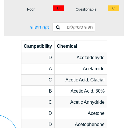
D
C
Poor
Questionable
נקה חיפוש
Campatibility
Chemical
D
Acetaldehyde
A
Acetamide
C
Acetic Acid, Glacial
B
Acetic Acid, 30%
C
Acetic Anhydride
D
Acetone
D
Acetophenone