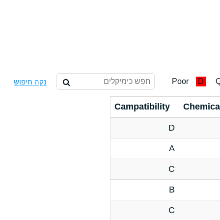
Poor
D
Q
נקה חיפוש
Campatibility
Chemica
D
A
C
B
C