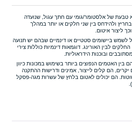
א טבעת של אלסטומר/גומי עם חתך עגול, שנועדה
חריץ ולהידחס בין שני חלקים או יותר במהלך
כך ליצור איטום.
ול לשמש ביישומים סטטיים או דינמיים שבהם יש תנועה
 החלקים לבין האורינג. דוגמאות דינמיות כוללות צירי
תובבים ובוכנות הידראוליות.
הם בין האטמים הנפוצים ביותר בשימוש במכונות כיוון
יקרים, הם קלים לייצור, אמינים ודרישות ההתקנה
טות. הם יכולים לאטום בלחץ של עשרות מגה-פסקל