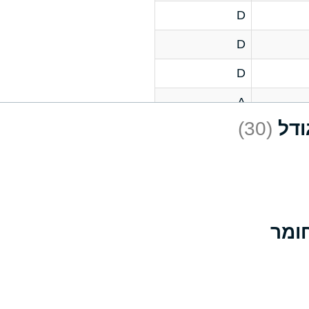
D
D
D
A
(30)
D
A
D
A
B
A
A