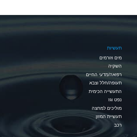
A
A
A
תעשיות
B
מים וזורמים
A
השקיה
רפואה/מדעי החיים
D
תעופה/חלל וצבא
D
התעשייה הכימית
נפט וגז
A
מוליכים למחצה
D
תעשיית המזון
רכב
A