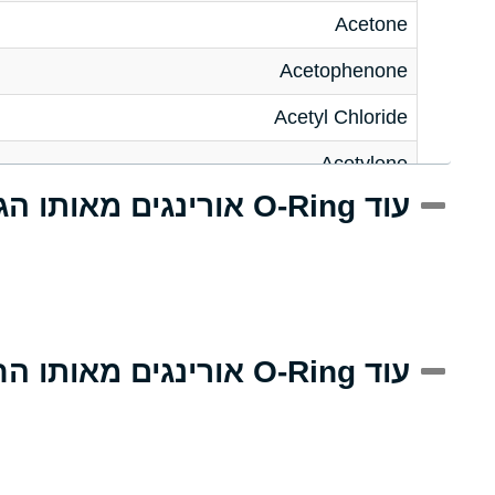
Acetone
Acetophenone
Acetyl Chloride
Acetylene
עוד O-Ring אורינגים מאותו הגודל
Acrlylonitrile
Adipic Acid
Alkazene (Dibromoethylbenzene)
Alum-NH3-Cr-K (Aqueous)
עוד O-Ring אורינגים מאותו החומר
Aluminum Acetate (Aqueous)
Aluminum Chloride (Aqueous)
Aluminum Fluoride (Aqueous)