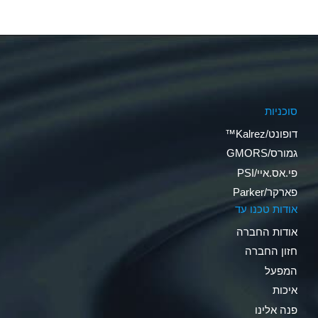
סוכניות
דופונט/Kalrez™
גמורס/GMORS
פי.אס.איי/PSI
פארקר/Parker
אודות טכנו עד
אודות החברה
חזון החברה
המפעל
איכות
פנה אלינו