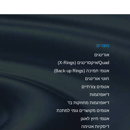
Aluminum Nitrate (Aqueous)
Aluminum Phosphate (Aqueous)
Aluminum Sulfate (Aqueous)
מוצרים
Ammonia Anhydrous
אורינגים
Ammonia Gas (cold)
Quad/איקסרינגים (X-Rings)
אטמי תמיכה (Back-up Rings)
Ammonia Gas (hot)
חוטי אורינגים
Ammonium Carbonate (Aqueous)
אטמים צורתיים
דיאפרגמות
Ammonium Chloride (Aqueous)
דיאפרגמות מחוזקות בד
Ammonium Hydroxide (conc.)
אטמים מקושרים גומי למתכת
אטמי חיוץ לאוגן
Ammonium Nitrate (Aqueous)
דיסקיות אטימה