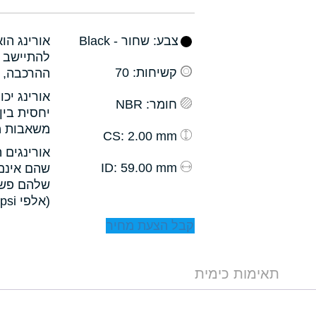
צבע
: שחור - Black
אורינג הו
להתיישב ב
קשיחות
: 70
ההרכבה, ו
אורינג יכ
חומר
: NBR
יחסית בין
משאבות מס
: 2.00 mm
CS
אורינגים 
: 59.00 mm
ID
שהם אינם 
שלהם פשו
(אלפי psi).
קבל הצעת מחיר
תאימות כימית